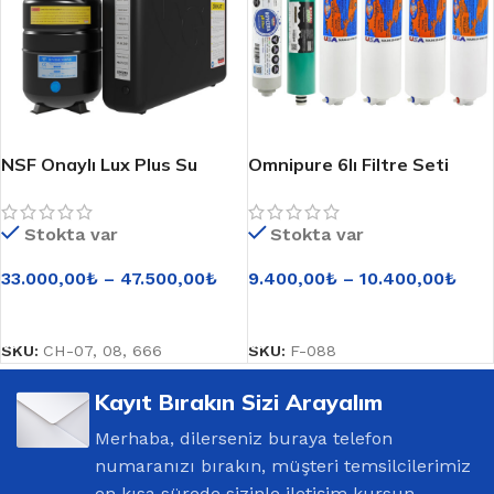
NSF Onaylı Lux Plus Su
Omnipure 6lı Filtre Seti
Arıtma Cihazı
Royal Green Membranlı
Stokta var
Stokta var
33.000,00
₺
–
47.500,00
₺
9.400,00
₺
–
10.400,00
₺
SEÇENEKLER
SEÇENEKLER
SKU:
CH-07, 08, 666
SKU:
F-088
Kayıt Bırakın Sizi Arayalım
Merhaba, dilerseniz buraya telefon
numaranızı bırakın, müşteri temsilcilerimiz
en kısa sürede sizinle iletişim kursun..