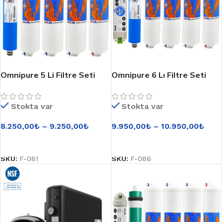
Omnipure 5 Li Filtre Seti
Omnipure 6 Lı Filtre Seti
FilmTec Membranlı
FilmTec Membranlı
Stokta var
Stokta var
8.250,00
₺
–
9.250,00
₺
9.950,00
₺
–
10.950,00
₺
SEÇENEKLER
SEÇENEKLER
SKU:
F-081
SKU:
F-086