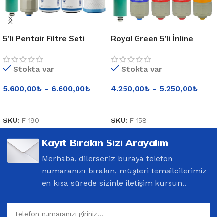
5’li Pentair Filtre Seti
Royal Green 5’li İnline
Filtre Seti
Stokta var
Stokta var
5.600,00
₺
–
6.600,00
₺
4.250,00
₺
–
5.250,00
₺
SEÇENEKLER
SEÇENEKLER
SKU:
F-190
SKU:
F-158
Kayıt Bırakın Sizi Arayalım
Merhaba, dilerseniz buraya telefon
numaranızı bırakın, müşteri temsilcilerimiz
en kısa sürede sizinle iletişim kursun..