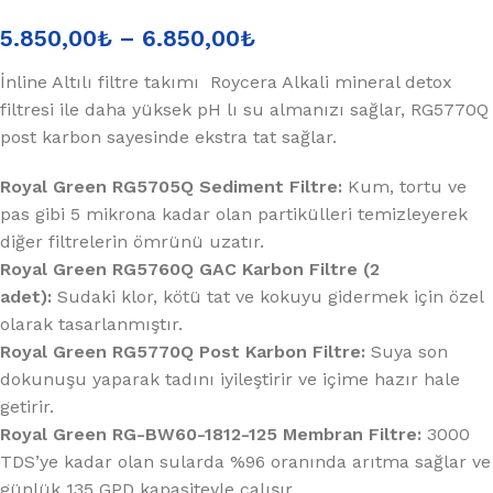
5.850,00
₺
–
6.850,00
₺
İnline Altılı filtre takımı Roycera Alkali mineral detox
filtresi ile daha yüksek pH lı su almanızı sağlar, RG5770Q
post karbon sayesinde ekstra tat sağlar.
Royal Green RG5705Q Sediment Filtre:
Kum, tortu ve
pas gibi 5 mikrona kadar olan partikülleri temizleyerek
diğer filtrelerin ömrünü uzatır.
Royal Green RG5760Q GAC Karbon Filtre (2
adet):
Sudaki klor, kötü tat ve kokuyu gidermek için özel
olarak tasarlanmıştır.
Royal Green RG5770Q Post Karbon Filtre:
Suya son
dokunuşu yaparak tadını iyileştirir ve içime hazır hale
getirir.
Royal Green RG-BW60-1812-125 Membran Filtre:
3000
TDS’ye kadar olan sularda %96 oranında arıtma sağlar ve
günlük 135 GPD kapasiteyle çalışır.