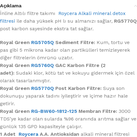
Açıklama
İnline Altılı filtre takımı
Roycera Alkali mineral detox
filtresi
ile daha yüksek pH lı su almanızı sağlar,
RG5770Q
post karbon sayesinde ekstra tat sağlar.
Royal Green
RG5705Q
Sediment Filtre:
Kum, tortu ve
pas gibi 5 mikrona kadar olan partikülleri temizleyerek
diğer filtrelerin ömrünü uzatır.
Royal Green
RG5760Q
GAC Karbon Filtre (2
adet):
Sudaki klor, kötü tat ve kokuyu gidermek için özel
olarak tasarlanmıştır.
Royal Green
RG5770Q
Post Karbon Filtre:
Suya son
dokunuşu yaparak tadını iyileştirir ve içime hazır hale
getirir.
Royal Green
RG-BW60-1812-125
Membran Filtre:
3000
TDS’ye kadar olan sularda %96 oranında arıtma sağlar ve
günlük 135 GPD kapasiteyle çalışır.
1 Adet
Roycera
A.A. Antioksidan
alkali mineral filtresi