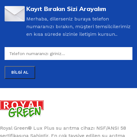
Kayıt Bırakın Sizi Arayalım
Merhaba, dilerseniz buraya telefon
numaranızı bırakın, müşteri temsilcilerimiz
en kısa sürede sizinle iletişim kursun..
Royal Green® Lux Plus su arıtma cihazı NSF/ANSI 58
sertifikasına Sahiptir. En çok tavsiye edilen su arıtma