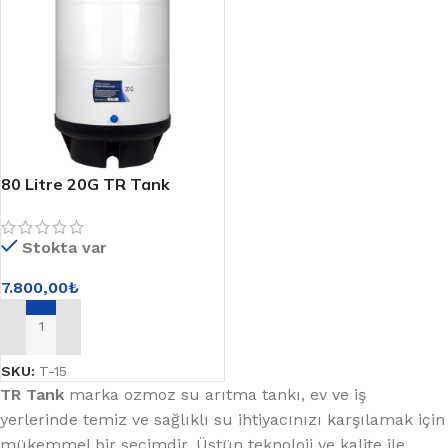
80 Litre 20G TR Tank
Stokta var
7.800,00
₺
SEPETE EKLE
SKU:
T-15
TR Tank
marka ozmoz su arıtma tankı, ev ve iş
yerlerinde temiz ve sağlıklı su ihtiyacınızı karşılamak için
mükemmel bir seçimdir. Üstün teknoloji ve kalite ile