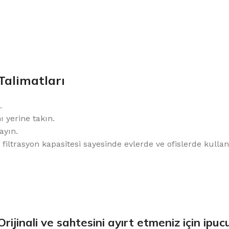
Talimatları
.
ı yerine takın.
ayın.
trasyon kapasitesi sayesinde evlerde ve ofislerde kullanım
Orijinali ve sahtesini ayırt etmeniz için ipuc