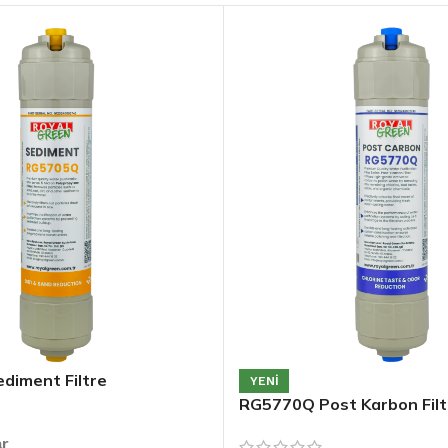
diment Filtre
YENI
RG5770Q Post Karbon Filt
ar