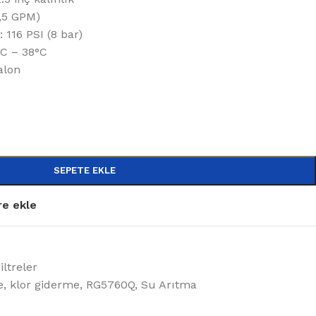
0,5 GPM)
: 116 PSI (8 bar)
°C – 38°C
alon
SEPETE EKLE
re ekle
iltreler
e
,
klor giderme
,
RG5760Q
,
Su Arıtma