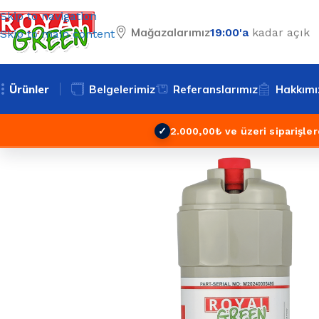
Skip to navigation
Mağazalarımız
19:00'a
kadar açık
Skip to main content
Ürünler
Belgelerimiz
Referanslarımız
Hakkımı
✓
2.000,00₺ ve üzeri siparişler