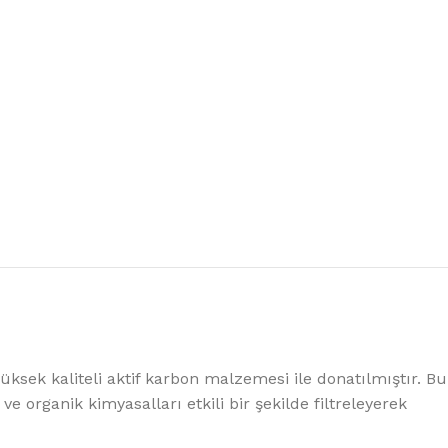
%10 INDIRIM
Picasso Su Arıtma
Evtipi su arıtma cihazları
Satınal
ksek kaliteli aktif karbon malzemesi ile donatılmıştır. Bu
 organik kimyasalları etkili bir şekilde filtreleyerek