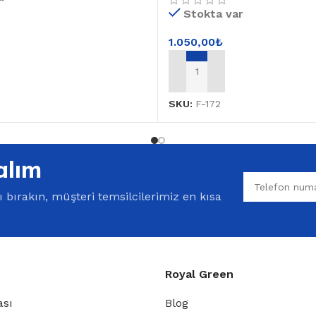
Stokta var
1.050,00
₺
E
SEPETE EKLE
SKU:
F-172
alım
bırakın, müşteri temsilcilerimiz en kısa
Royal Green
ası
Blog