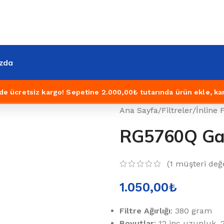
zda
de ücretsiz kargo!
Sepetine 2.000,00₺ tutarında ürün ekle, ka
Ana Sayfa
/
Filtreler
/
İnline F
RG5760Q Gac
(
1
müşteri değe
1.050,00
₺
Filtre Ağırlığı
: 380 gram
Boyutlar
: 12 inç uzunluk, 2