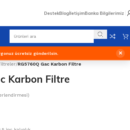
Destek
Blog
İletişim
Banka Bilgilerimiz
×
rgonuz ücretsiz gönderilsin.
iltreler
/
RG5760Q Gac Karbon Filtre
 Karbon Filtre
rlendirmesi)
.5 inç kalınlık