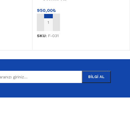
950,00
₺
SEPETE EKLE
SKU:
F-031