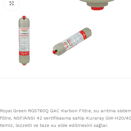
%10 INDIRIM
Büyütmek için tıklayın
Lux Plus Serisi
Ev tipi su arıtma cihazları
Satınal
Royal Green RG5760Q GAC Karbon Filtre, su arıtma sistemle
filtre, NSF/ANSI 42 sertifikasına sahip Kuraray GW-H20/40 m
temiz, lezzetli ve taze su elde edilmesini sağlar.