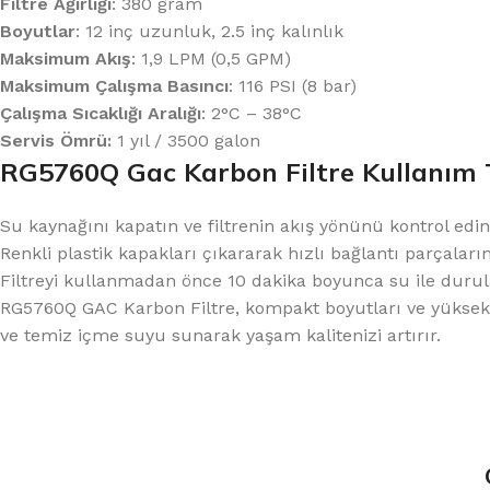
Filtre Ağırlığı
: 380 gram
Boyutlar
: 12 inç uzunluk, 2.5 inç kalınlık
Maksimum Akış
: 1,9 LPM (0,5 GPM)
Maksimum Çalışma Basıncı
: 116 PSI (8 bar)
Çalışma Sıcaklığı Aralığı
: 2°C – 38°C
Servis Ömrü:
1 yıl / 3500 galon
RG5760Q Gac Karbon Filtre Kullanım 
Su kaynağını kapatın ve filtrenin akış yönünü kontrol edin
Renkli plastik kapakları çıkararak hızlı bağlantı parçaların
Filtreyi kullanmadan önce 10 dakika boyunca su ile durul
RG5760Q GAC Karbon Filtre, kompakt boyutları ve yüksek fil
ve temiz içme suyu sunarak yaşam kalitenizi artırır.