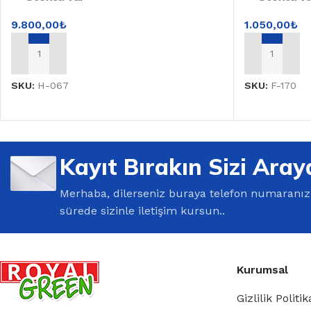
9.800,00
₺
1.050,00
₺
SEPETE EKLE
SEPETE EKL
SKU:
H-067
SKU:
F-170
Kayıt Bırakın Sizi Aray
Merhaba, dilerseniz buraya telefon numaranızı 
sürede sizinle iletişim kursun..
Kurumsal
Gizlilik Politik