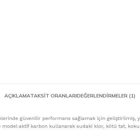
%10 INDIRIM
Softlime Serisi
Evtipi su arıtma cihazları
AÇIKLAMA
TAKSIT ORANLARI
DEĞERLENDIRMELER (1)
Satınal
rinde güvenilir performans sağlamak için geliştirilmiş, yü
odel aktif karbon kullanarak sudaki klor, kötü tat, koku ve