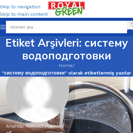
Skip to navigation
Skip to main content
Etiket Arşivleri: систему
водоподготовки
Home
/
"систему водоподготовки" olarak etiketlenmiş yazılar
Anahtar Yönetici (Admin)