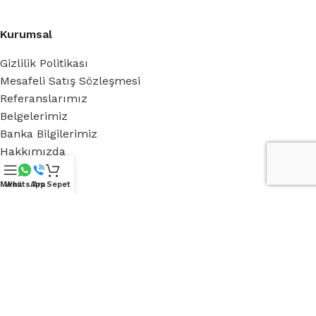
Kurumsal
Gizlilik Politikası
Mesafeli Satış Sözleşmesi
Referanslarımız
Belgelerimiz
Banka Bilgilerimiz
Hakkımızda
Menü
WhatsApp
Ara
Sepet
Royal Green
Blog
Medya
iletişim
Destek