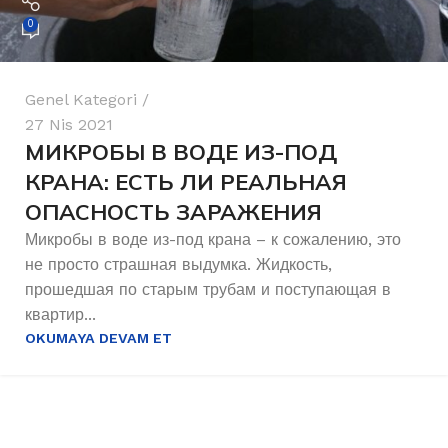
0
Genel Kategori
27 Nis 2021
МИКРОБЫ В ВОДЕ ИЗ-ПОД
КРАНА: ЕСТЬ ЛИ РЕАЛЬНАЯ
ОПАСНОСТЬ ЗАРАЖЕНИЯ
Микробы в воде из-под крана – к сожалению, это
не просто страшная выдумка. Жидкость,
прошедшая по старым трубам и поступающая в
квартир...
OKUMAYA DEVAM ET