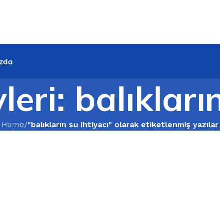
zda
leri: balıkları
Home
/
"balıkların su ihtiyacı" olarak etiketlenmiş yazılar