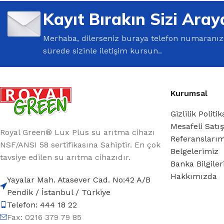
%10 INDIRIM
Kayıt Bırakın Sizi Aray
Merhaba, dilerseniz buraya telefon numaranızı 
sürede sizinle iletişim kursun..
Kurumsal
Lux Plus Serisi
Gizlilik Politik
Mesafeli Satı
Ev tipi su arıtma cihazları
Royal Green® Lux Plus su arıtma cihazı
Referansları
NSF/ANSI 58 sertifikasına Sahiptir. En çok
Belgelerimiz
Satınal
tavsiye edilen su arıtma cihazıdır.
Banka Bilgile
Hakkımızda
Yayalar Mah. Atasever Cad. No:42 A/B
Pendik / İstanbul / Türkiye
Telefon: 444 18 22
Fax: 0216 379 79 85