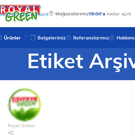
Skip to navigation
Mağazalarımız
19:00'a
kadar açık
Skip to main content
Ürünler
Belgelerimiz
Referanslarımız
Hakkımı
Etiket Arşiv
Royal Green