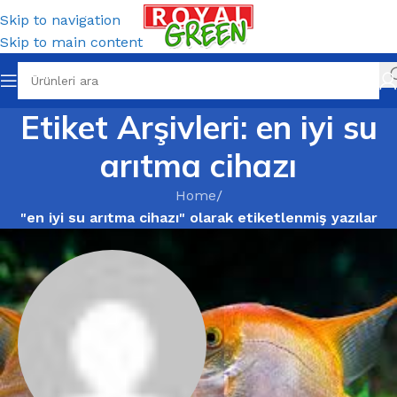
Skip to navigation
Skip to main content
Etiket Arşivleri: en iyi su
arıtma cihazı
Home
/
"en iyi su arıtma cihazı" olarak etiketlenmiş yazılar