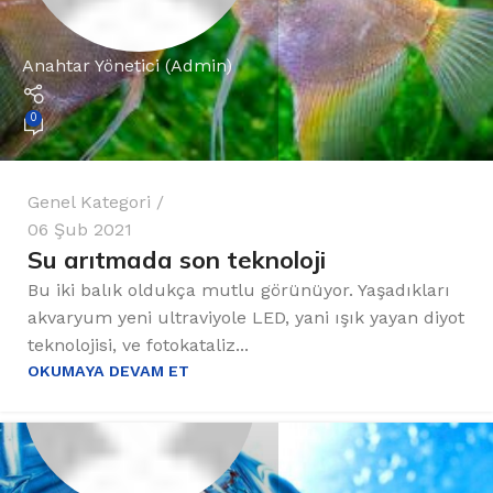
Anahtar Yönetici (Admin)
0
Genel Kategori
06 Şub 2021
Su arıtmada son teknoloji
Bu iki balık oldukça mutlu görünüyor. Yaşadıkları
akvaryum yeni ultraviyole LED, yani ışık yayan diyot
teknolojisi, ve fotokataliz...
OKUMAYA DEVAM ET