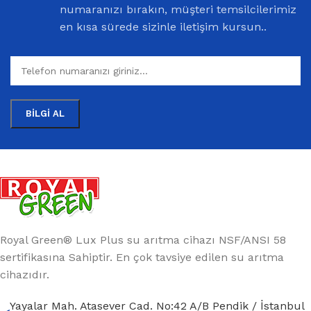
numaranızı bırakın, müşteri temsilcilerimiz
en kısa sürede sizinle iletişim kursun..
Royal Green® Lux Plus su arıtma cihazı NSF/ANSI 58
sertifikasına Sahiptir. En çok tavsiye edilen su arıtma
cihazıdır.
Yayalar Mah. Atasever Cad. No:42 A/B Pendik / İstanbul