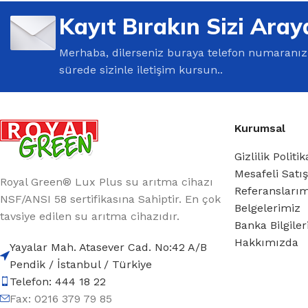
%10 INDIRIM
Kayıt Bırakın Sizi Aray
Merhaba, dilerseniz buraya telefon numaranızı 
sürede sizinle iletişim kursun..
Kurumsal
Lux Plus Serisi
Gizlilik Politik
Mesafeli Satı
Ev tipi su arıtma cihazları
Royal Green® Lux Plus su arıtma cihazı
Referansları
NSF/ANSI 58 sertifikasına Sahiptir. En çok
Belgelerimiz
Satınal
tavsiye edilen su arıtma cihazıdır.
Banka Bilgile
Hakkımızda
Yayalar Mah. Atasever Cad. No:42 A/B
Pendik / İstanbul / Türkiye
Telefon: 444 18 22
Fax: 0216 379 79 85