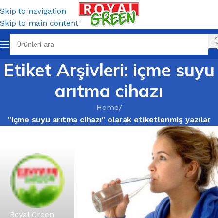
Skip to navigation
Skip to main content
Etiket Arşivleri: içme suyu
arıtma cihazı
Home
/
"içme suyu arıtma cihazı" olarak etiketlenmiş yazılar
Royal Green