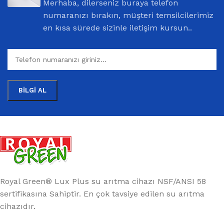
Merhaba, dilerseniz buraya telefon
numaranızı bırakın, müşteri temsilcilerimiz
en kısa sürede sizinle iletişim kursun..
Royal Green® Lux Plus su arıtma cihazı NSF/ANSI 58
sertifikasına Sahiptir. En çok tavsiye edilen su arıtma
cihazıdır.