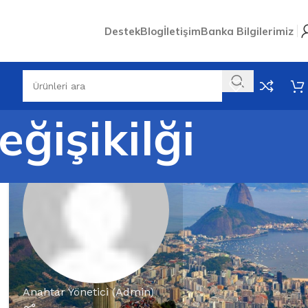
Destek
Blog
İletişim
Banka Bilgilerimiz
eğişikilği
Anahtar Yönetici (Admin)