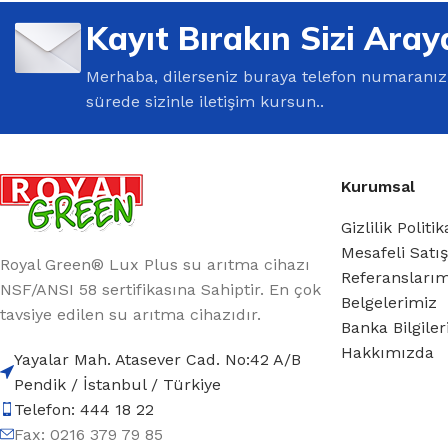
%10 INDIRIM
Kayıt Bırakın Sizi Aray
Merhaba, dilerseniz buraya telefon numaranızı 
sürede sizinle iletişim kursun..
Kurumsal
Lux Plus Serisi
Gizlilik Politik
Mesafeli Satı
Ev tipi su arıtma cihazları
Royal Green® Lux Plus su arıtma cihazı
Referansları
NSF/ANSI 58 sertifikasına Sahiptir. En çok
Belgelerimiz
Satınal
tavsiye edilen su arıtma cihazıdır.
Banka Bilgile
Hakkımızda
Yayalar Mah. Atasever Cad. No:42 A/B
Pendik / İstanbul / Türkiye
Telefon: 444 18 22
Fax: 0216 379 79 85