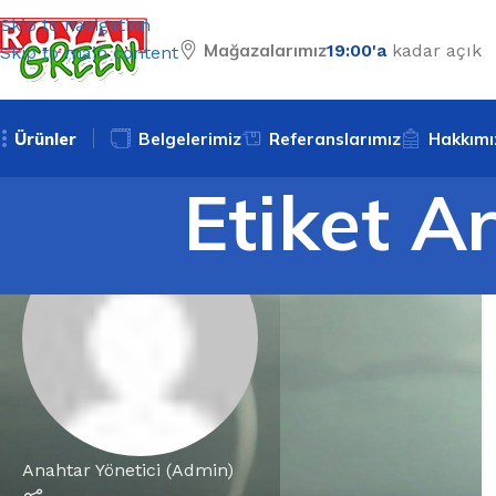
Skip to navigation
Mağazalarımız
19:00'a
kadar açık
Skip to main content
Ürünler
Belgelerimiz
Referanslarımız
Hakkımı
Etiket Ar
Anahtar Yönetici (Admin)