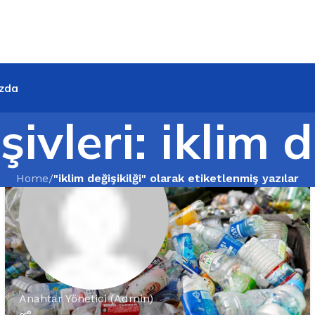
zda
şivleri: iklim d
Home
/
"iklim değişikilği" olarak etiketlenmiş yazılar
Anahtar Yönetici (Admin)