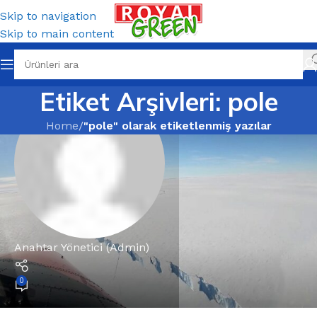
Skip to navigation
Skip to main content
Etiket Arşivleri: pole
Home
/
"pole" olarak etiketlenmiş yazılar
Anahtar Yönetici (Admin)
0