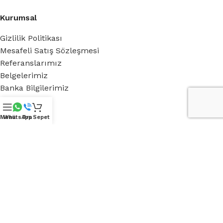
Kurumsal
Gizlilik Politikası
Mesafeli Satış Sözleşmesi
Referanslarımız
Belgelerimiz
Banka Bilgilerimiz
Hakkımızda
Menü
WhatsApp
Ara
Sepet
Royal Green
Blog
Medya
iletişim
Destek