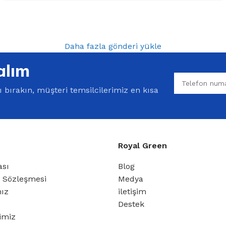
Daha fazla gönderi yükle
alım
bırakın, müşteri temsilcilerimiz en kısa
Royal Green
ası
Blog
ş Sözleşmesi
Medya
mız
iletişim
Destek
rimiz