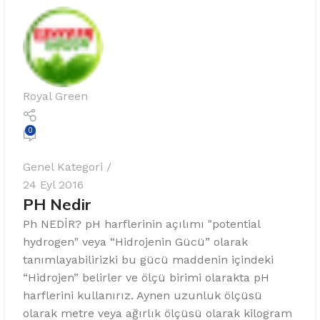
%10 INDIRIM
Royal Green
0
Softlime Serisi
Genel Kategori
24 Eyl 2016
Evtipi su arıtma cihazları
PH Nedir
Satınal
Ph NEDİR? pH harflerinin açılımı "potential
hydrogen" veya “Hidrojenin Gücü” olarak
tanımlayabilirizki bu gücü maddenin içindeki
“Hidrojen” belirler ve ölçü birimi olarakta pH
harflerini kullanırız. Aynen uzunluk ölçüsü
olarak metre veya ağırlık ölçüsü olarak kilogram