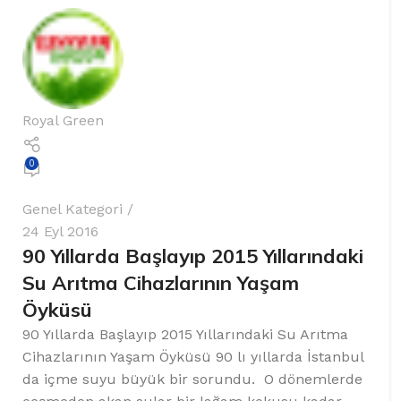
%10 INDIRIM
Royal Green
0
Lux Plus Serisi
Genel Kategori
24 Eyl 2016
Ev tipi su arıtma cihazları
90 Yıllarda Başlayıp 2015 Yıllarındaki
Su Arıtma Cihazlarının Yaşam
Satınal
Öyküsü
90 Yıllarda Başlayıp 2015 Yıllarındaki Su Arıtma
Cihazlarının Yaşam Öyküsü 90 lı yıllarda İstanbul
da içme suyu büyük bir sorundu. O dönemlerde