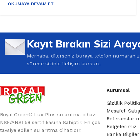
OKUMAYA DEVAM ET
Kayıt Bırakın Sizi Aray
Merhaba, dilerseniz buraya telefon numaranızı 
sürede sizinle iletişim kursun..
Kurumsal
Gizlilik Politik
Mesafeli Satı
Royal Green® Lux Plus su arıtma cihazı
Referansları
NSF/ANSI 58 sertifikasına Sahiptir. En çok
Belgelerimiz
tavsiye edilen su arıtma cihazıdır.
Banka Bilgile