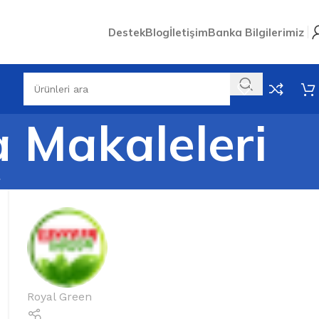
Destek
Blog
İletişim
Banka Bilgilerimiz
a Makaleleri
r
Royal Green