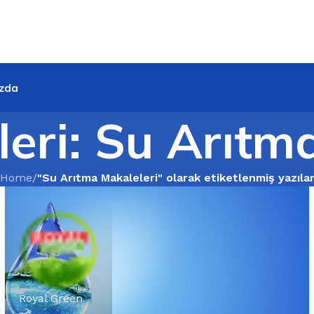
zda
vleri: Su Arıtm
Home
/
"Su Arıtma Makaleleri" olarak etiketlenmiş yazıla
Royal Green