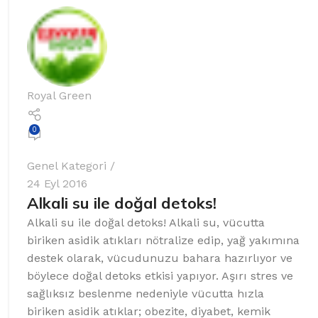
%10 INDIRIM
Royal Green
0
Picasso Su Arıtma
Genel Kategori
24 Eyl 2016
Evtipi su arıtma cihazları
Alkali su ile doğal detoks!
Satınal
Alkali su ile doğal detoks! Alkali su, vücutta
biriken asidik atıkları nötralize edip, yağ yakımına
destek olarak, vücudunuzu bahara hazırlıyor ve
böylece doğal detoks etkisi yapıyor. Aşırı stres ve
sağlıksız beslenme nedeniyle vücutta hızla
biriken asidik atıklar; obezite, diyabet, kemik