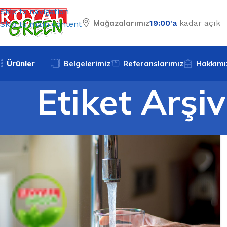
Skip to navigation
Mağazalarımız
19:00'a
kadar açık
Skip to main content
Ürünler
Belgelerimiz
Referanslarımız
Hakkımı
Etiket Arşi