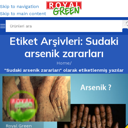
Skip to navigation
Skip to main content
Etiket Arşivleri: Sudaki
arsenik zararları
Home
/
"Sudaki arsenik zararları" olarak etiketlenmiş yazılar
Royal Green