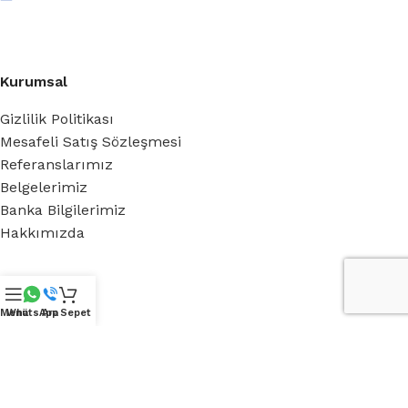
Kurumsal
Gizlilik Politikası
Mesafeli Satış Sözleşmesi
Referanslarımız
Belgelerimiz
Banka Bilgilerimiz
Hakkımızda
Royal Green
Menü
WhatsApp
Ara
Sepet
Blog
Medya
iletişim
Destek