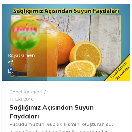
%10 INDIRIM
Royal Green
Softlime Serisi
0
Evtipi su arıtma cihazları
Genel Kategori
Satınal
11 Eki 2016
Sağlığımız Açısından Suyun
Faydaları
Vücudumuzun %60’lık kısmını oluşturan su,
insan vücudu için en önemli gıdalardan bir