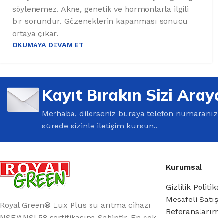
söylenemez. Akne, genetik ve hormonlarla ilgili
bir sorundur. Gözeneklerin kapanması sonucu
ortaya çıkar.
OKUMAYA DEVAM ET
Kayıt Bırakın Sizi Aray
Merhaba, dilerseniz buraya telefon numaranızı 
sürede sizinle iletişim kursun..
Kurumsal
Gizlilik Politik
Mesafeli Satı
Royal Green® Lux Plus su arıtma cihazı
Referansları
NSF/ANSI 58 sertifikasına Sahiptir. En çok