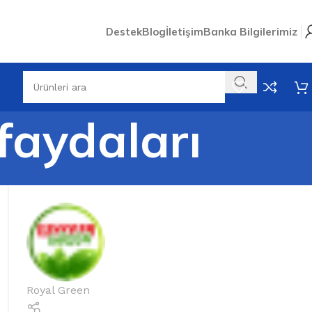
Destek
Blog
İletişim
Banka Bilgilerimiz
 faydaları
Royal Green