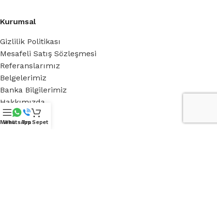
Kurumsal
Gizlilik Politikası
Mesafeli Satış Sözleşmesi
Referanslarımız
Belgelerimiz
Banka Bilgilerimiz
Hakkımızda
Menü
WhatsApp
Ara
Sepet
Royal Green
Blog
Medya
iletişim
Destek