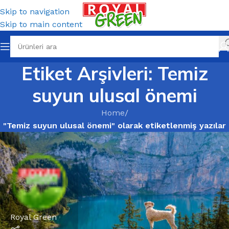
Skip to navigation
Skip to main content
Etiket Arşivleri: Temiz
suyun ulusal önemi
Home
/
"Temiz suyun ulusal önemi" olarak etiketlenmiş yazılar
Royal Green