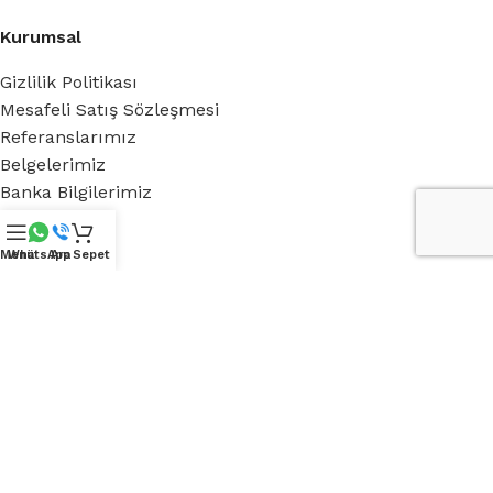
Kurumsal
Gizlilik Politikası
Mesafeli Satış Sözleşmesi
Referanslarımız
Belgelerimiz
Banka Bilgilerimiz
Hakkımızda
Menü
WhatsApp
Ara
Sepet
Royal Green
Blog
Medya
iletişim
Destek