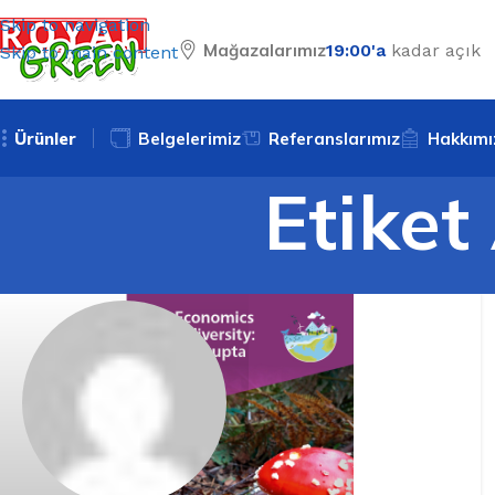
Skip to navigation
Mağazalarımız
19:00'a
kadar açık
Skip to main content
Ürünler
Belgelerimiz
Referanslarımız
Hakkımı
Etiket