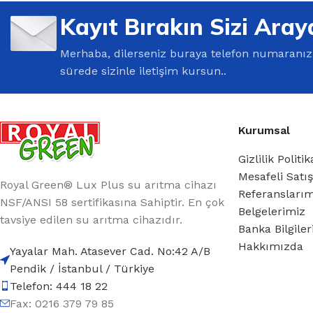
%10 INDIRIM
Kayıt Bırakın Sizi Aray
Merhaba, dilerseniz buraya telefon numaranızı 
sürede sizinle iletişim kursun..
Kurumsal
Lux Plus Serisi
Gizlilik Politik
Mesafeli Satı
Ev tipi su arıtma cihazları
Royal Green® Lux Plus su arıtma cihazı
Referansları
NSF/ANSI 58 sertifikasına Sahiptir. En çok
Belgelerimiz
Satınal
tavsiye edilen su arıtma cihazıdır.
Banka Bilgile
Hakkımızda
Yayalar Mah. Atasever Cad. No:42 A/B
Pendik / İstanbul / Türkiye
Telefon: 444 18 22
Fax: 0216 379 79 85