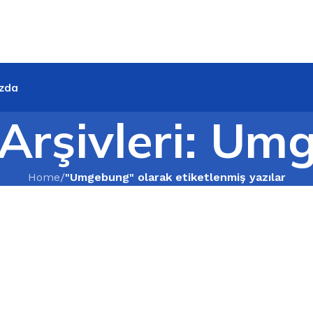
zda
 Arşivleri: U
Home
/
"Umgebung" olarak etiketlenmiş yazılar