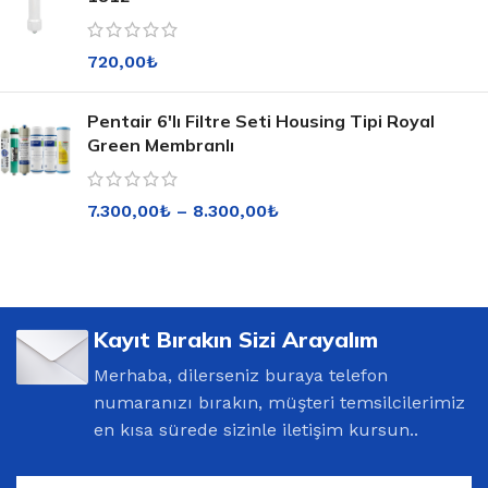
720,00
₺
Pentair 6'lı Filtre Seti Housing Tipi Royal
Green Membranlı
7.300,00
₺
–
8.300,00
₺
Kayıt Bırakın Sizi Arayalım
Merhaba, dilerseniz buraya telefon
numaranızı bırakın, müşteri temsilcilerimiz
en kısa sürede sizinle iletişim kursun..