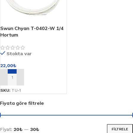
Swun Chyan T-0402-W 1/4
Hortum
Stokta var
22,00
₺
SEPETE EKLE
SKU:
TU-1
Fiyata göre filtrele
Fiyat:
20₺
—
30₺
FILTRELE