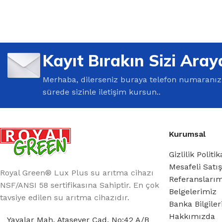
%10 INDIRIM
Kayıt Bırakın Sizi Aray
Merhaba, dilerseniz buraya telefon numaranızı 
sürede sizinle iletişim kursun..
Kurumsal
Lux Plus Serisi
Gizlilik Politik
Ev tipi su arıtma cihazları
Mesafeli Satı
Royal Green® Lux Plus su arıtma cihazı
Referansları
Satınal
NSF/ANSI 58 sertifikasına Sahiptir. En çok
Belgelerimiz
tavsiye edilen su arıtma cihazıdır.
Banka Bilgile
Hakkımızda
Yayalar Mah. Atasever Cad. No:42 A/B