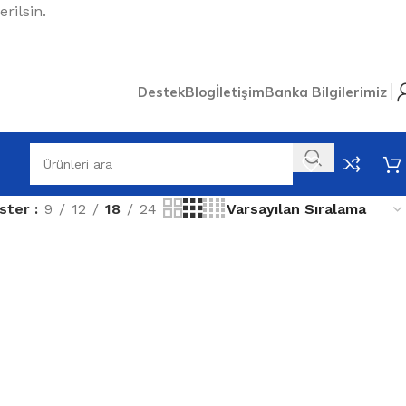
rilsin.
Destek
Blog
İletişim
Banka Bilgilerimiz
ster
9
12
18
24