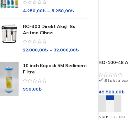
4.250,00
₺
–
5.250,00
₺
RO-300 Direkt Akışlı Su
Arıtma Cihazı
22.000,00
₺
–
32.000,00
₺
RO-100-48 Ar
10 inch Kapaklı 5M Sediment
Filtre
Stokta va
950,00
₺
49.500,00
₺
SEPETE EKLE
SKU:
CH-039