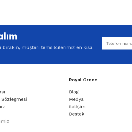
%10 INDIRIM
alım
bırakın, müşteri temsilcilerimiz en kısa
Royal Green
Softlime Serisi
ası
Blog
Evtipi su arıtma cihazları
ş Sözleşmesi
Medya
mız
iletişim
Satınal
Destek
rimiz