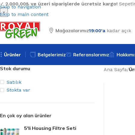
✓
2.000,00₺ ve üzeri siparişlerde ücretsiz kargo!
Sepetin
Skip to navigation
×
Skip to main content
Mağazalarımız
19:00'a
kadar açık
Ürünler
Belgelerimiz
Referanslarımız
Hakkımı
Stok durumu
Ana Sayfa
/
Ür
Satılık
Stokta var
En çok oy alan ürünler
5'li Housing Filtre Seti