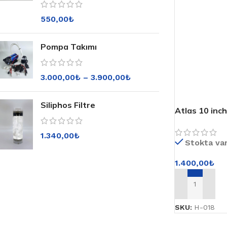
550,00
₺
Pompa Takımı
3.000,00
₺
–
3.900,00
₺
Siliphos Filtre
Atlas 10 inc
10 MONO 1”
1.340,00
₺
Stokta va
1.400,00
₺
SEPETE EKLE
SKU:
H-018