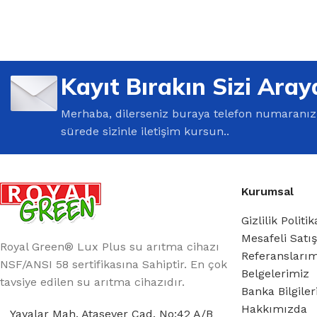
%10 INDIRIM
Kayıt Bırakın Sizi Aray
Merhaba, dilerseniz buraya telefon numaranızı 
sürede sizinle iletişim kursun..
Kurumsal
Lux Plus Serisi
Gizlilik Politik
Ev tipi su arıtma cihazları
Mesafeli Satı
Royal Green® Lux Plus su arıtma cihazı
Referansları
Satınal
NSF/ANSI 58 sertifikasına Sahiptir. En çok
Belgelerimiz
tavsiye edilen su arıtma cihazıdır.
Banka Bilgile
Hakkımızda
Yayalar Mah. Atasever Cad. No:42 A/B