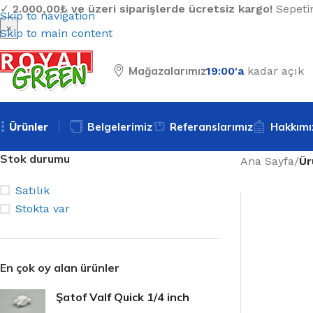
✓
2.000,00₺ ve üzeri siparişlerde ücretsiz kargo!
Sepetin
Skip to navigation
×
Skip to main content
Mağazalarımız
19:00'a
kadar açık
Ürünler
Belgelerimiz
Referanslarımız
Hakkımı
Stok durumu
Ana Sayfa
/
Ür
Satılık
Stokta var
En çok oy alan ürünler
Şatof Valf Quick 1/4 inch