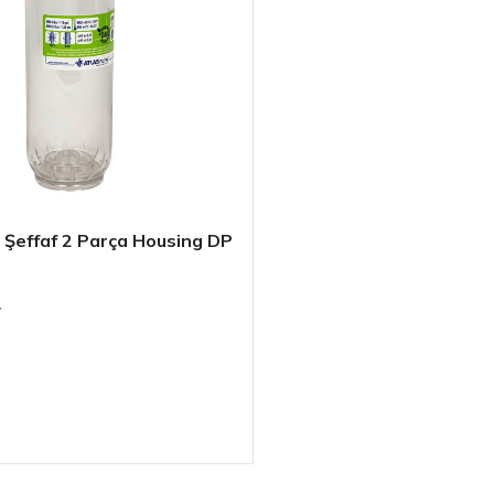
h Şeffaf 2 Parça Housing DP
 OT TS
r