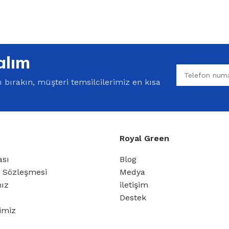
%10 INDIRIM
alım
bırakın, müşteri temsilcilerimiz en kısa
Royal Green
Softlime Serisi
ası
Blog
Evtipi su arıtma cihazları
ş Sözleşmesi
Medya
mız
iletişim
Satınal
Destek
rimiz