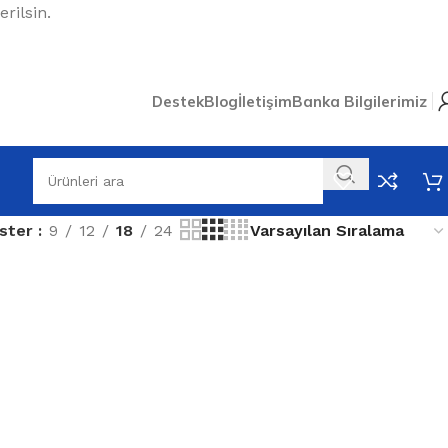
rilsin.
Destek
Blog
İletişim
Banka Bilgilerimiz
ster
9
12
18
24