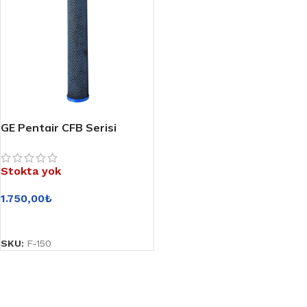
GE Pentair CFB Serisi
3038333 Ön Karbon Filtresi
Stokta yok
1.750,00
₺
DEVAMINI OKU
SKU:
F-150