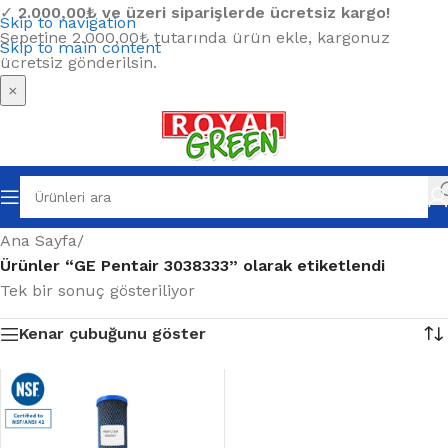
✓
2.000,00₺ ve üzeri siparişlerde ücretsiz kargo!
Skip to navigation
Sepetine 2.000,00₺ tutarında ürün ekle, kargonuz
Skip to main content
ücretsiz gönderilsin.
×
Ana Sayfa
/
Ürünler “GE Pentair 3038333” olarak etiketlendi
Tek bir sonuç gösteriliyor
Kenar çubuğunu göster