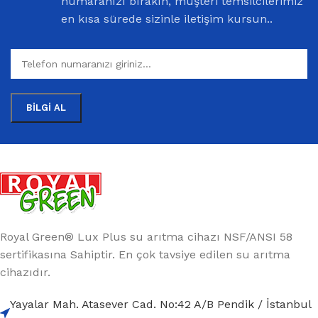
numaranızı bırakın, müşteri temsilcilerimiz
en kısa sürede sizinle iletişim kursun..
Royal Green® Lux Plus su arıtma cihazı NSF/ANSI 58
sertifikasına Sahiptir. En çok tavsiye edilen su arıtma
cihazıdır.
Yayalar Mah. Atasever Cad. No:42 A/B Pendik / İstanbul