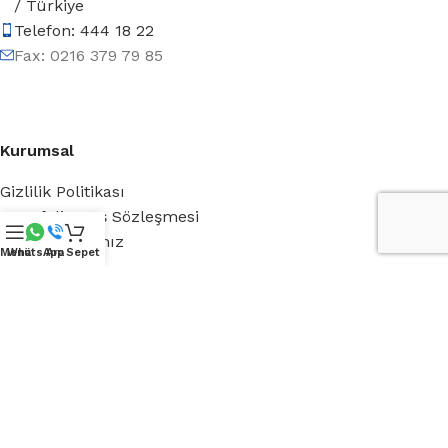
/ Türkiye
Telefon: 444 18 22
Fax: 0216 379 79 85
Kurumsal
Gizlilik Politikası
Mesafeli Satış Sözleşmesi
Referanslarımız
Menü
WhatsApp
Ara
Sepet
Belgelerimiz
Banka Bilgilerimiz
Hakkımızda
Royal Green
Blog