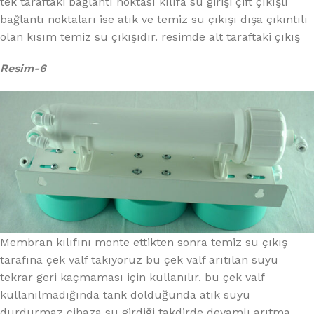
tek taraftaki bağlantı noktası kılıfa su girişi çift çıkışlı
bağlantı noktaları ise atık ve temiz su çıkışı dışa çıkıntılı
olan kısım temiz su çıkışıdır. resimde alt taraftaki çıkış
Resim-6
Membran kılıfını monte ettikten sonra temiz su çıkış
tarafına çek valf takıyoruz bu çek valf arıtılan suyu
tekrar geri kaçmaması için kullanılır. bu çek valf
kullanılmadığında tank dolduğunda atık suyu
durdurmaz cihaza su girdiği takdirde devamlı arıtma