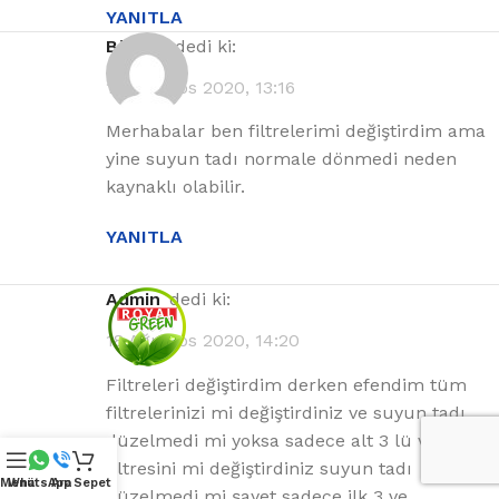
YANITLA
Bülent
dedi ki:
16 Ağustos 2020, 13:16
Merhabalar ben filtrelerimi değiştirdim ama
yine suyun tadı normale dönmedi neden
kaynaklı olabilir.
YANITLA
admin
dedi ki:
18 Ağustos 2020, 14:20
Filtreleri değiştirdim derken efendim tüm
filtrelerinizi mi değiştirdiniz ve suyun tadı
düzelmedi mi yoksa sadece alt 3 lü ve tat
filtresini mi değiştirdiniz suyun tadı
Menü
WhatsApp
Ara
Sepet
düzelmedi mi şayet sadece ilk 3 ve