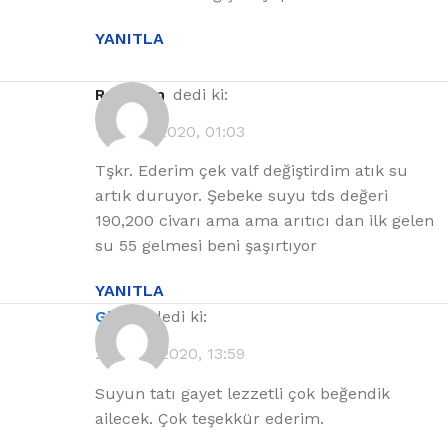
YANITLA
Ramazan
dedi ki:
11 Ekim 2020, 01:03
Tşkr. Ederim çek valf değiştirdim atık su
artık duruyor. Şebeke suyu tds değeri
190,200 civarı ama ama arıtıcı dan ilk gelen
su 55 gelmesi beni şaşırtıyor
YANITLA
gizem
dedi ki:
23 Eylül 2020, 13:59
Suyun tatı gayet lezzetli çok beğendik
ailecek. Çok teşekkür ederim.