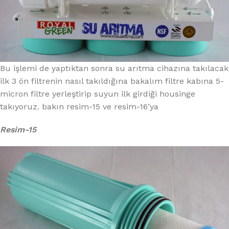
Bu işlemi de yaptıktan sonra su arıtma cihazına takılacak
ilk 3 ön filtrenin nasıl takıldığına bakalım filtre kabına 5-
micron filtre yerleştirip suyun ilk girdiği housinge
takıyoruz. bakın resim-15 ve resim-16’ya
Resim-15