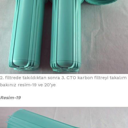
2. filtrede takıldıktan sonra 3. CTO karbon filtreyi takalım
bakınız resim-19 ve 20’ye
Resim-19