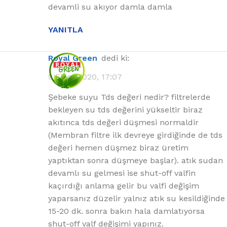
devamli su akıyor damla damla
YANITLA
Royal Green
dedi ki:
9 Ekim 2020, 17:07
Şebeke suyu Tds değeri nedir? filtrelerde
bekleyen su tds değerini yükseltir biraz
akıtınca tds değeri düşmesi normaldir
(Membran filtre ilk devreye girdiğinde de tds
değeri hemen düşmez biraz üretim
yaptıktan sonra düşmeye başlar). atık sudan
devamlı su gelmesi ise shut-off valfin
kaçırdığı anlama gelir bu valfi değişim
yaparsanız düzelir yalnız atık su kesildiğinde
15-20 dk. sonra bakın hala damlatıyorsa
shut-off valf değişimi yapınız.