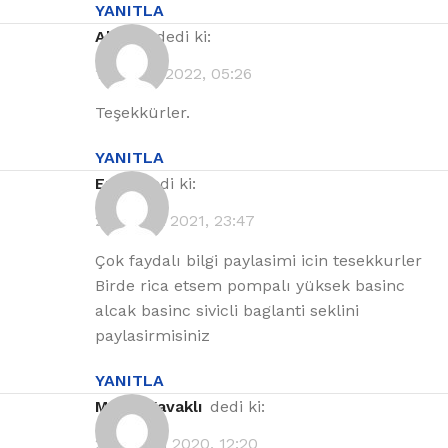
YANITLA
Ahmet
dedi ki:
10 Nisan 2022, 05:26
Teşekkürler.
YANITLA
Emin
dedi ki:
20 Şubat 2021, 23:47
Çok faydalı bilgi paylasimi icin tesekkurler
Birde rica etsem pompalı yüksek basinc
alcak basinc sivicli baglanti seklini
paylasirmisiniz
YANITLA
Murat Kavaklı
dedi ki:
29 Kasım 2020, 12:20