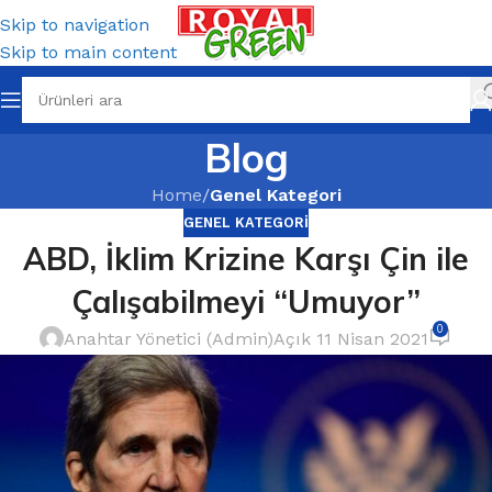
Skip to navigation
Skip to main content
Blog
Home
/
Genel Kategori
GENEL KATEGORI
ABD, İklim Krizine Karşı Çin ile
Çalışabilmeyi “Umuyor”
0
Anahtar Yönetici (Admin)
Açık 11 Nisan 2021