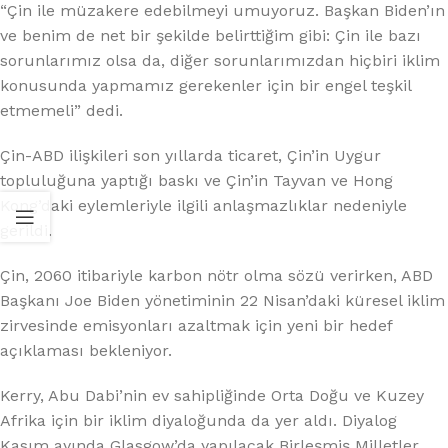
“Çin ile müzakere edebilmeyi umuyoruz. Başkan Biden’ın
ve benim de net bir şekilde belirttiğim gibi: Çin ile bazı
sorunlarımız olsa da, diğer sorunlarımızdan hiçbiri iklim
konusunda yapmamız gerekenler için bir engel teşkil
etmemeli” dedi.
Çin-ABD ilişkileri son yıllarda ticaret, Çin’in Uygur
topluluğuna yaptığı baskı ve Çin’in Tayvan ve Hong
Kong’daki eylemleriyle ilgili anlaşmazlıklar nedeniyle
gerildi.
Çin, 2060 itibariyle karbon nötr olma sözü verirken, ABD
Başkanı Joe Biden yönetiminin 22 Nisan’daki küresel iklim
zirvesinde emisyonları azaltmak için yeni bir hedef
açıklaması bekleniyor.
Kerry, Abu Dabi’nin ev sahipliğinde Orta Doğu ve Kuzey
Afrika için bir iklim diyaloğunda da yer aldı. Diyalog
Kasım ayında Glasgow’da yapılacak Birleşmiş Milletler