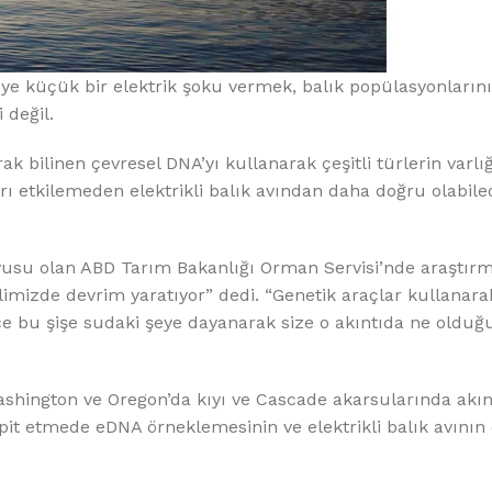
%10 INDIRIM
reye küçük bir elektrik şoku vermek, balık popülasyonların
 değil.
k bilinen çevresel DNA’yı kullanarak çeşitli türlerin varlığ
 etkilemeden elektrikli balık avından daha doğru olabile
Softlime Serisi
vusu olan ABD Tarım Bakanlığı Orman Servisi’nde araştırm
Evtipi su arıtma cihazları
imizde devrim yaratıyor” dedi. “Genetik araçlar kullanarak
dece bu şişe sudaki şeye dayanarak size o akıntıda ne oldu
Satınal
shington ve Oregon’da kıyı ve Cascade akarsularında akın
t etmede eDNA örneklemesinin ve elektrikli balık avının e