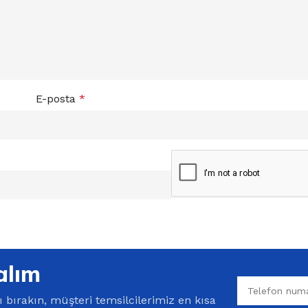
E-posta
*
alım
bırakın, müşteri temsilcilerimiz en kısa