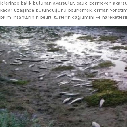
İçlerinde balık bulunan akarsular, balık içermeyen akars
kadar uzağında bulunduğunu belirlemek, orman yönetimi 
bilim insanlarının belirli türlerin dağılımını ve hareketle