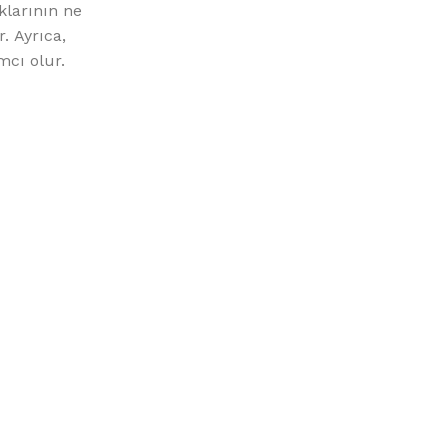
klarının ne
. Ayrıca,
mcı olur.