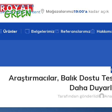
Skip to navigation
Mağazalarımız
19:00'a
kadar açık
Skip to main content
Ürünler
Belgelerimiz
Referanslarımız
Hakkımı
Araştırmacılar, Balık Dostu Tes
Daha Duyarl
Tarafından gönderildi
Ana