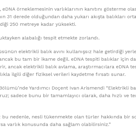
a, eDNA örneklemesinin varlıklarının kanıtını gösterme olas
nın 31 derede olduğundan daha yukarı akışta balıkları orta
lediği 250 metreye kadar yüksekti.
uktayken alabalığı tespit etmekte zorlandı.
sünün elektrikli balık avını kullanışsız hale getirdiği yerle
 ancak bu tam bir ikame değil. eDNA tespiti balıklar için d
irir, ancak elektrikli balık avlama, araştırmacılara eDNA tes
a ilgili diğer fiziksel verileri kaydetme fırsatı sunar.
Bölümü’nde Yardımcı Doçent Ivan Arismendi “Elektrikli bal
ruz; sadece bunu bir tamamlayıcı olarak, daha hızlı ve te
iniz bu nedenle, nesli tükenmekte olan türler hakkında bir 
ursa varlık konusunda daha sağlam olabilirsiniz.”