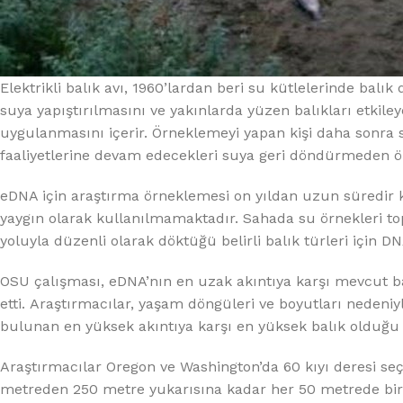
Elektrikli balık avı, 1960’lardan beri su kütlelerinde balı
suya yapıştırılmasını ve yakınlarda yüzen balıkları etkil
uygulanmasını içerir. Örneklemeyi yapan kişi daha sonra s
faaliyetlerine devam edecekleri suya geri döndürmeden önc
eDNA için araştırma örneklemesi on yıldan uzun süredir 
yaygın olarak kullanılmamaktadır. Sahada su örnekleri top
yoluyla düzenli olarak döktüğü belirli balık türleri için DN
OSU çalışması, eDNA’nın en uzak akıntıya karşı mevcut bal
etti. Araştırmacılar, yaşam döngüleri ve boyutları nedeniy
bulunan en yüksek akıntıya karşı en yüksek balık olduğu iç
Araştırmacılar Oregon ve Washington’da 60 kıyı deresi seçt
metreden 250 metre yukarısına kadar her 50 metrede bir 