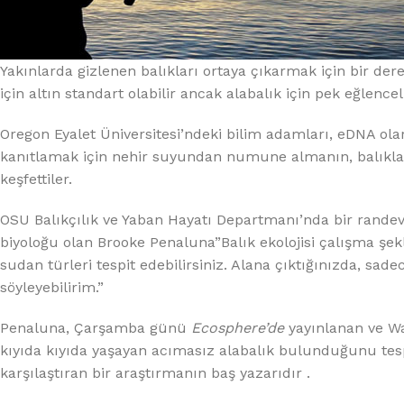
%10 INDIRIM
Yakınlarda gizlenen balıkları ortaya çıkarmak için bir de
için altın standart olabilir ancak alabalık için pek eğlenceli
Oregon Eyalet Üniversitesi’ndeki bilim adamları, eDNA olara
kanıtlamak için nehir suyundan numune almanın, balıkları
keşfettiler.
Lux Plus Serisi
OSU Balıkçılık ve Yaban Hayatı Departmanı’nda bir rande
Ev tipi su arıtma cihazları
biyoloğu olan Brooke Penaluna”Balık ekolojisi çalışma şekl
sudan türleri tespit edebilirsiniz. Alana çıktığınızda, sa
Satınal
söyleyebilirim.”
Penaluna, Çarşamba günü
Ecosphere’de
yayınlanan ve Wa
kıyıda kıyıda yaşayan acımasız alabalık bulunduğunu tespi
karşılaştıran bir araştırmanın baş yazarıdır .