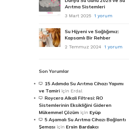
Dünya Su Günü 2025 ve Su
Arıtma Sistemleri
3 Mart 2025
1 yorum
Su Hijyeni ve Sağlığımız:
Kapsamlı Bir Rehber
2 Temmuz 2024
1 yorum
Son Yorumlar
15 Adımda Su Arıtma Cihazı Yapımı
ve Tamiri
için
Erdal
Roycera Alkali Filtresi: RO
Sistemlerinin Eksikliğini Gideren
Mükemmel Çözüm
için
Eyüp
5 Aşamalı Su Arıtma Cihazı Bağlantı
Şeması
için
Ersin Bardakcı