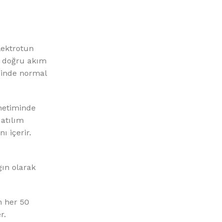
elektrotun
n doğru akım
içinde normal
netiminde
 atılım
ı içerir.
gın olarak
n her 50
r.