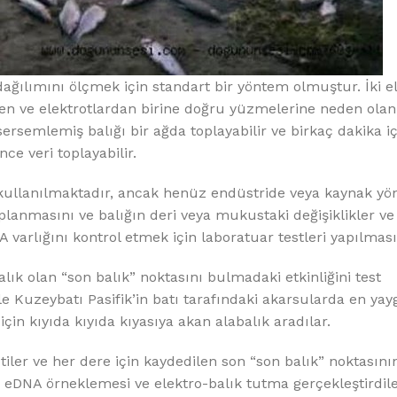
k dağılımını ölçmek için standart bir yöntem olmuştur. İki 
eyen ve elektrotlardan birine doğru yüzmelerine neden ola
ersemlemiş balığı bir ağda toplayabilir ve birkaç dakika 
e veri toplayabilir.
kullanılmaktadır, ancak henüz endüstride veya kaynak yö
lanmasını ve balığın deri veya mukustaki değişiklikler ve
A varlığını kontrol etmek için laboratuar testleri yapılmasın
ık olan “son balık” noktasını bulmadaki etkinliğini test
le Kuzeybatı Pasifik’in batı tarafındaki akarsularda en yay
in kıyıda kıyıda kıyasıya akan alabalık aradılar.
iler ve her dere için kaydedilen son “son balık” noktasını
eDNA örneklemesi ve elektro-balık tutma gerçekleştirdile