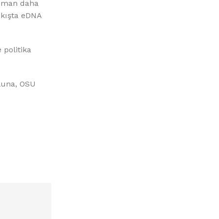
ipman daha
 akışta eDNA
 politika
aluna, OSU