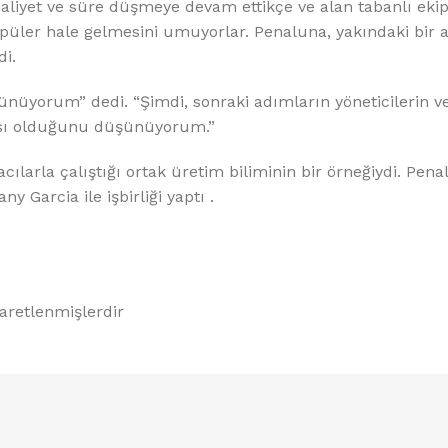
 maliyet ve süre düşmeye devam ettikçe ve alan tabanlı ek
 popüler hale gelmesini umuyorlar. Penaluna, yakındaki bir
di.
üyorum” dedi. “Şimdi, sonraki adımların yöneticilerin ve
ası olduğunu düşünüyorum.”
acılarla çalıştığı ortak üretim biliminin bir örneğiydi. Pen
y Garcia ile işbirliği yaptı .
şaretlenmişlerdir