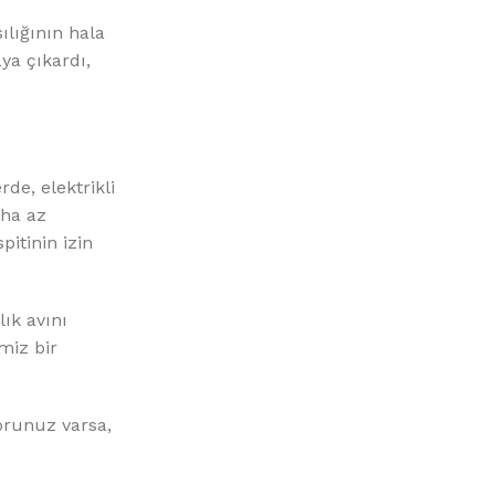
ılığının hala
ya çıkardı,
rde, elektrikli
aha az
pitinin izin
ık avını
miz bir
sorunuz varsa,