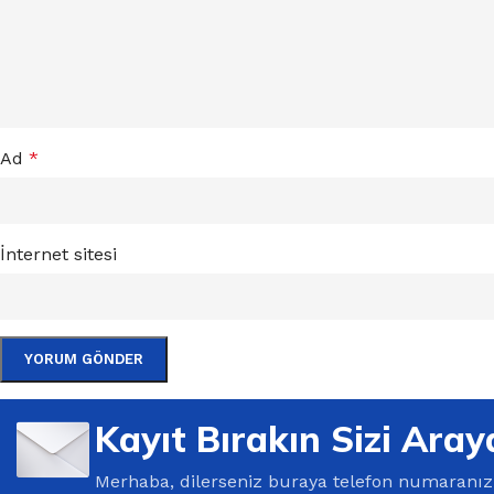
Ad
*
İnternet sitesi
Kayıt Bırakın Sizi Aray
Merhaba, dilerseniz buraya telefon numaranızı 