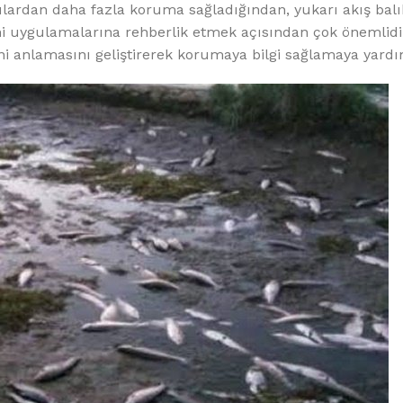
ulardan daha fazla koruma sağladığından, yukarı akış balı
uygulamalarına rehberlik etmek açısından çok önemlidir
rini anlamasını geliştirerek korumaya bilgi sağlamaya yardı