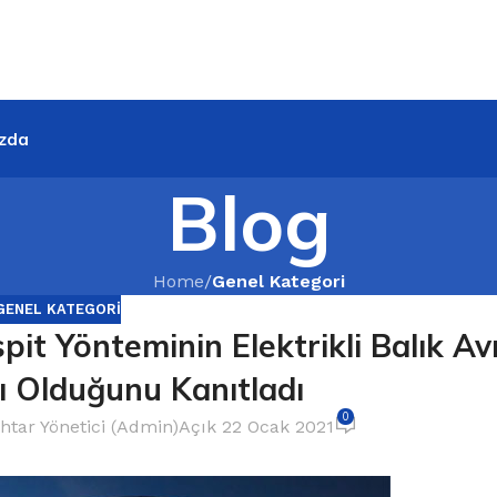
zda
Blog
Home
/
Genel Kategori
GENEL KATEGORI
pit Yönteminin Elektrikli Balık A
ı Olduğunu Kanıtladı
0
htar Yönetici (Admin)
Açık 22 Ocak 2021