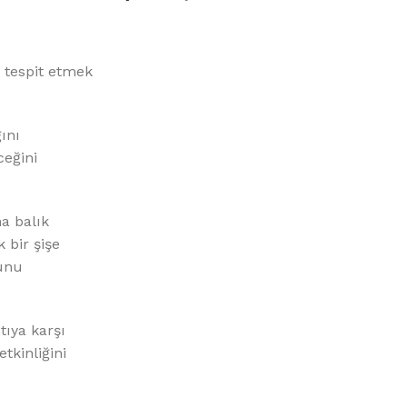
%10 INDIRIM
ı tespit etmek
ını
ceğini
Picasso Su Arıtma
a balık
Evtipi su arıtma cihazları
 bir şişe
ğunu
Satınal
tıya karşı
tkinliğini