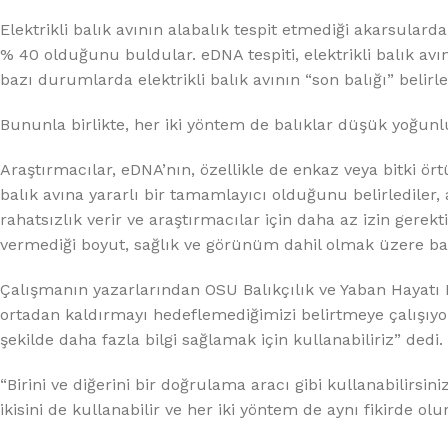
Elektrikli balık avının alabalık tespit etmediği akarsulard
% 40 olduğunu buldular. eDNA tespiti, elektrikli balık avı
bazı durumlarda elektrikli balık avının “son balığı” belir
Bununla birlikte, her iki yöntem de balıklar düşük yoğunl
Araştırmacılar, eDNA’nın, özellikle de enkaz veya bitki örtü
balık avına yararlı bir tamamlayıcı olduğunu belirlediler,
rahatsızlık verir ve araştırmacılar için daha az izin gerekt
vermediği boyut, sağlık ve görünüm dahil olmak üzere balıkl
Çalışmanın yazarlarından OSU Balıkçılık ve Yaban Hayatı 
ortadan kaldırmayı hedeflemediğimizi belirtmeye çalışıyo
şekilde daha fazla bilgi sağlamak için kullanabiliriz” dedi.
“Birini ve diğerini bir doğrulama aracı gibi kullanabilirs
ikisini de kullanabilir ve her iki yöntem de aynı fikirde ol