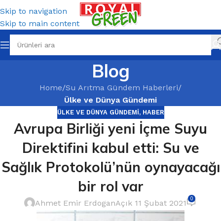
Skip to navigation
Skip to main content
Blog
Home
/
Su Arıtma Gündem Haberleri
/
Ülke ve Dünya Gündemi
ÜLKE VE DÜNYA GÜNDEMI
,
HABER
Avrupa Birliği yeni İçme Suyu
Direktifini kabul etti: Su ve
Sağlık Protokolü’nün oynayacağı
bir rol var
0
Ahmet Emir Erdogan
Açık 11 Şubat 2021