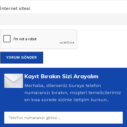
İnternet sitesi
Kayıt Bırakın Sizi Arayalım
Merhaba, dilerseniz buraya telefon
numaranızı bırakın, müşteri temsilcilerimiz
en kısa sürede sizinle iletişim kursun..