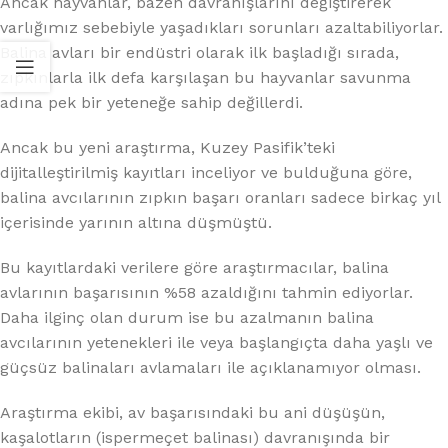
Ancak hayvanlar, bazen davranışlarını değiştirerek
varlığımız sebebiyle yaşadıkları sorunları azaltabiliyorlar.
Balina avları bir endüstri olarak ilk başladığı sırada,
zıpkınlarla ilk defa karşılaşan bu hayvanlar savunma
adına pek bir yeteneğe sahip değillerdi.
Ancak bu yeni araştırma, Kuzey Pasifik’teki
dijitalleştirilmiş kayıtları inceliyor ve bulduğuna göre,
balina avcılarının zıpkın başarı oranları sadece birkaç yıl
içerisinde yarının altına düşmüştü.
Bu kayıtlardaki verilere göre araştırmacılar, balina
avlarının başarısının %58 azaldığını tahmin ediyorlar.
Daha ilginç olan durum ise bu azalmanın balina
avcılarının yetenekleri ile veya başlangıçta daha yaşlı ve
güçsüz balinaları avlamaları ile açıklanamıyor olması.
Araştırma ekibi, av başarısındaki bu ani düşüşün,
kaşalotların (ispermeçet balinası) davranışında bir