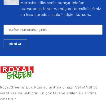
Merhaba, dilerseniz buraya telefon
numaranızı bırakın, müşteri temsilcilerimiz
en kısa sürede sizinle iletişim kursun..
Royal Green® Lux Plus su arıtma cihazı NSF/ANSI 58
sertifikasına Sahiptir. En çok tavsiye edilen su arıtma
cihazıdır.