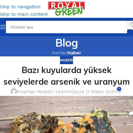
Skip to navigation
Skip to main content
Blog
Home
/
Haber
HABER
Bazı kuyularda yüksek
seviyelerde arsenik ve uranyum
0
Anahtar Yönetici (Admin)
Açık 11 Nisan 2021