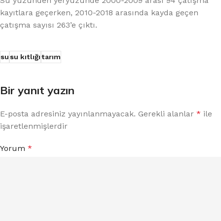
Su yüzünden yeryüzünde 2000-2009 arası 94 çatışma
kayıtlara geçerken, 2010-2018 arasında kayda geçen
çatışma sayısı 263’e çıktı.
su
su kıtlığı
tarım
Bir yanıt yazın
E-posta adresiniz yayınlanmayacak.
Gerekli alanlar
*
ile
işaretlenmişlerdir
Yorum
*