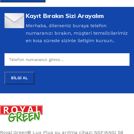
Kayıt Bırakın Sizi Arayalım
Merhaba, dilerseniz buraya telefon
numaranızı bırakın, müşteri temsilcilerimiz
en kısa sürede sizinle iletişim kursun..
Royal Green® Lux Plus su arıtma cihazı NSF/ANSI 58