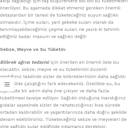
akışı sağladığı için taş düşürenlere bol bol su tüketmeleri
öneriliyor. Bu aşamada dikkat etmeniz gereken önemli
detaylardan bir tanesi de tüketeceğiniz suyun sağlıklı
olmasıdır. İçme suları, yani şebeke suları olarak da
tanımlayabileceğimiz çeşme suları ne yazık ki tahmin
ettiğiniz kadar masum ve sağlıklı değil!
Sebze, Meyve ve Su Tüketin:
Böbrek ağrısı tedavisi
için önerilen en önemli liste bu
olacaktır. sebze, meyve ve su tüketimini düzenli
yaptığınız takdirde sizler de böbreklerinizin daha sağlıklı
bir şekilde çalıştığını fark edeceksiniz. Özellikle su, bu
aşamada bir adım daha öne çıkıyor ve daha fazla
tüketilmesi tavsiye ediliyor. Sağlıklı olduğuna inandığınız
gıdalar sayesinde sizler de rahatsızlığınızı kısa sürede
ortadan kaldırabilir ve yaşantılarınıza daha doğru şekilde
devam edebilirsiniz. Tüketeceğiniz sebze ve meyveleri de
yine sağlıklı sular eşliğinde yıkamanız gerekiyor.