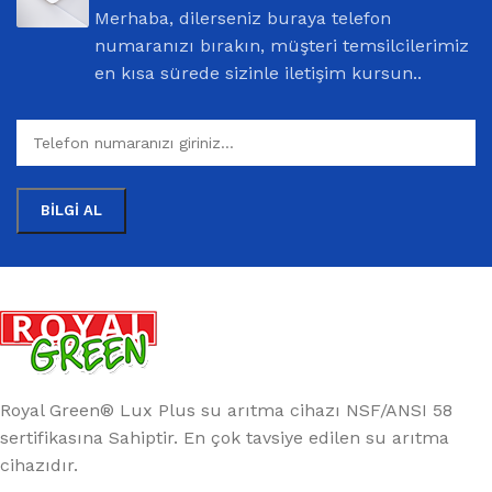
Merhaba, dilerseniz buraya telefon
numaranızı bırakın, müşteri temsilcilerimiz
en kısa sürede sizinle iletişim kursun..
Royal Green® Lux Plus su arıtma cihazı NSF/ANSI 58
sertifikasına Sahiptir. En çok tavsiye edilen su arıtma
cihazıdır.