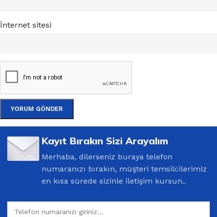
İnternet sitesi
Kayıt Bırakın Sizi Arayalım
Merhaba, dilerseniz buraya telefon
numaranızı bırakın, müşteri temsilcilerimiz
en kısa sürede sizinle iletişim kursun..