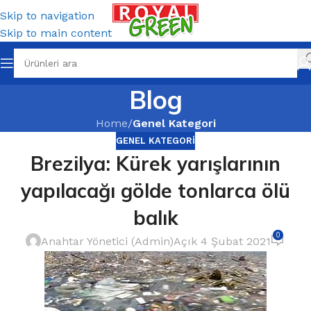
Skip to navigation
Skip to main content
Blog
Home
/
Genel Kategori
GENEL KATEGORI
Brezilya: Kürek yarışlarının
yapılacağı gölde tonlarca ölü
balık
0
Anahtar Yönetici (Admin)
Açık 4 Şubat 2021