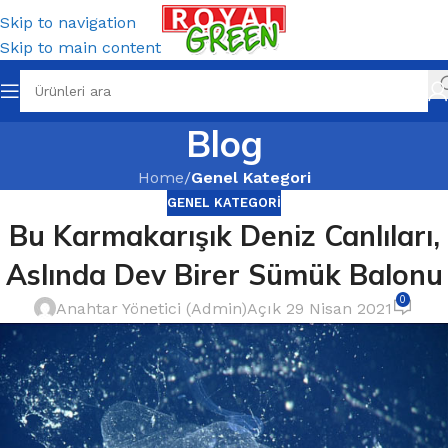
Skip to navigation
Skip to main content
Blog
Home
/
Genel Kategori
GENEL KATEGORI
Bu Karmakarışık Deniz Canlıları,
Aslında Dev Birer Sümük Balonu
0
Anahtar Yönetici (Admin)
Açık 29 Nisan 2021