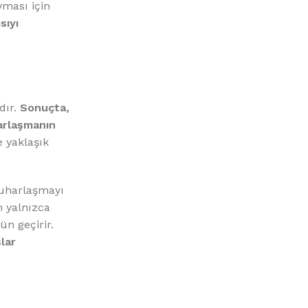
yması için
sıyı
dır.
Sonuçta,
harlaşmanın
e yaklaşık
buharlaşmayı
 yalnızca
ün geçirir.
lar