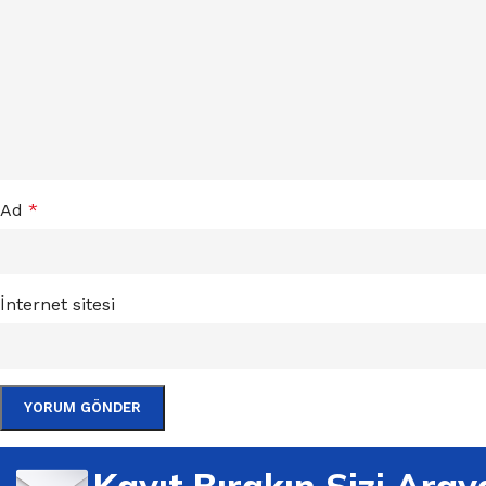
Ad
*
İnternet sitesi
Kayıt Bırakın Sizi Aray