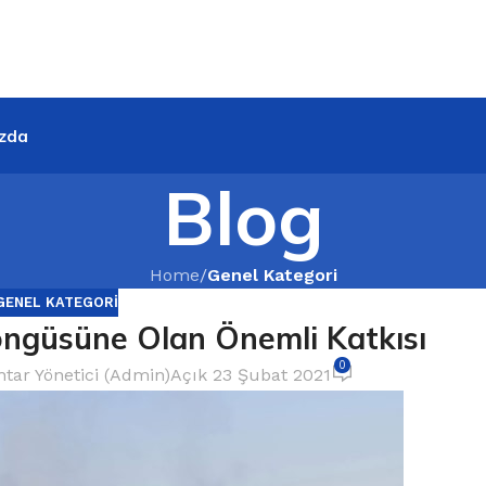
zda
Blog
Home
/
Genel Kategori
GENEL KATEGORI
ngüsüne Olan Önemli Katkısı
0
tar Yönetici (Admin)
Açık 23 Şubat 2021