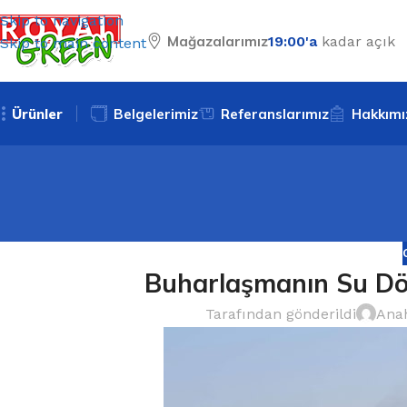
Skip to navigation
Mağazalarımız
19:00'a
kadar açık
Skip to main content
Ürünler
Belgelerimiz
Referanslarımız
Hakkımı
Buharlaşmanın Su Dö
Tarafından gönderildi
Anah