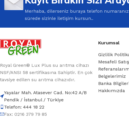
Merhaba, dilerseniz buraya telefon numaranızı 
sürede sizinle iletişim kursun..
Kurumsal
Gizlilik Politik
Mesafeli Satı
Royal Green® Lux Plus su arıtma cihazı
Referansları
NSF/ANSI 58 sertifikasına Sahiptir. En çok
Belgelerimiz
tavsiye edilen su arıtma cihazıdır.
Banka Bilgile
Hakkımızda
Yayalar Mah. Atasever Cad. No:42 A/B
Pendik / İstanbul / Türkiye
Telefon: 444 18 22
Fax: 0216 379 79 85