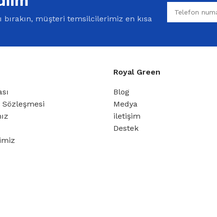
bırakın, müşteri temsilcilerimiz en kısa
Royal Green
ası
Blog
ş Sözleşmesi
Medya
mız
iletişim
Destek
rimiz