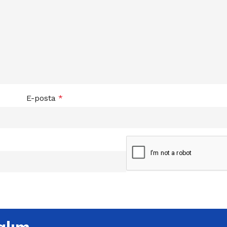
E-posta
*
alım