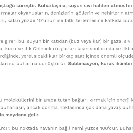
%10 INDIRIM
üştüğü süreçtir. Buharlaşma, suyun sıvı halden atmosfer
rmalar okyanusların, denizlerin, göllerin ve nehirlerin at
ını, kalan yüzde 10’unun ise bitki terlemesine katkıda b
irer; bu, suyun bir katıdan (buz veya kar) bir gaza, sıvı 
da, kuru ve ılık Chinook rüzgarları kışın sonlarında ve ilkb
rdiğinde, yerel sıcaklıklar birkaç saat içinde önemli ölçüde
rudan su buharına dönüştürür.
Süblimasyon, kurak iklimler
Softlime Serisi
Evtipi su arıtma cihazları
Satınal
u moleküllerini bir arada tutan bağları kırmak için enerji k
a buharlaşır, ancak donma noktasında çok daha yavaş buha
da meydana gelir.
ardır, bu noktada havanın bağıl nemi yüzde 100’dür. Buh