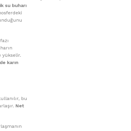
%10 INDIRIM
ik su buharı
mosferdeki
ulunduğunu
fazı
aharın
 yükselir.
de karın
Picasso Su Arıtma
Evtipi su arıtma cihazları
Satınal
ullanılır, bu
rlaşır.
Net
arlaşmanın