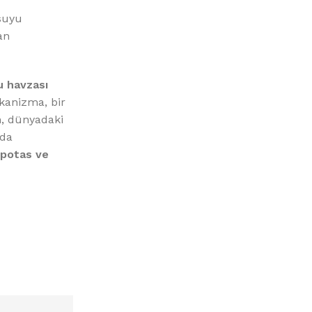
 suyu
an
u havzası
kanizma, bir
n, dünyadaki
uda
 potas ve