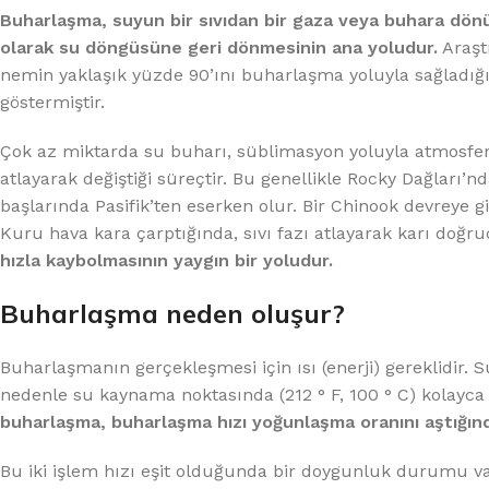
%10 INDIRIM
Buharlaşma, suyun bir sıvıdan bir gaza veya buhara dön
olarak su döngüsüne geri dönmesinin ana yoludur.
Araştı
nemin yaklaşık yüzde 90’ını buharlaşma yoluyla sağladığ
göstermiştir.
Çok az miktarda su buharı, süblimasyon yoluyla atmosfere g
atlayarak değiştiği süreçtir. Bu genellikle Rocky Dağları’n
başlarında Pasifik’ten eserken olur. Bir Chinook devreye gi
Kuru hava kara çarptığında, sıvı fazı atlayarak karı doğ
Lux Plus Serisi
hızla kaybolmasının yaygın bir yoludur.
Ev tipi su arıtma cihazları
Buharlaşma neden oluşur?
Satınal
Buharlaşmanın gerçekleşmesi için ısı (enerji) gereklidir. S
nedenle su kaynama noktasında (212 ° F, 100 ° C) kolayc
buharlaşma, buharlaşma hızı yoğunlaşma oranını aştığın
Bu iki işlem hızı eşit olduğunda bir doygunluk durumu v