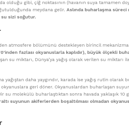
da olduğu gibi, çiğ noktasının (havanın suya tamamen do
soğutulduğunda meydana gelir.
Aslında buharlaşma süreci ı
su sizi soğutur.
r
en atmosfere bölümünü destekleyen birincil mekanizma
0’inden fazlası okyanuslarla kaplıdır), büyük ölçekli bu
şan su miktarı, Dünya’ya yağış olarak verilen su miktarı il
a yağıştan daha yaygındır, karada ise yağış rutin olarak 
 okyanuslara geri döner. Okyanuslardan buharlaşan suyun
 Bir su molekülü buharlaştıktan sonra havada yaklaşık 10 g
eraltı suyunun akiferlerden boşaltılması olmadan okyanus
r