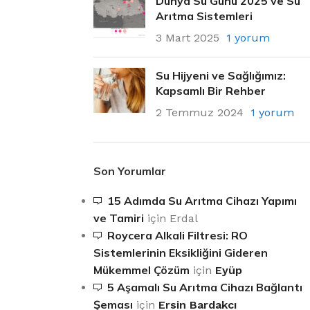
Dünya Su Günü 2025 ve Su
Arıtma Sistemleri
3 Mart 2025
1 yorum
Su Hijyeni ve Sağlığımız:
Kapsamlı Bir Rehber
2 Temmuz 2024
1 yorum
Son Yorumlar
15 Adımda Su Arıtma Cihazı Yapımı
ve Tamiri
için
Erdal
Roycera Alkali Filtresi: RO
Sistemlerinin Eksikliğini Gideren
Mükemmel Çözüm
için
Eyüp
5 Aşamalı Su Arıtma Cihazı Bağlantı
Şeması
için
Ersin Bardakcı