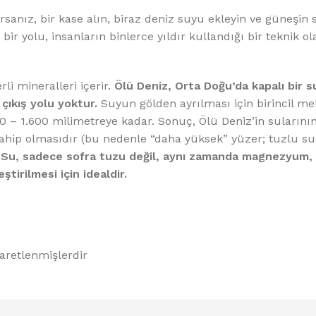
sanız, bir kase alın, biraz deniz suyu ekleyin ve güneşin
r yolu, insanların binlerce yıldır kullandığı bir teknik ol
li mineralleri içerir.
Ölü Deniz, Orta Doğu’da kapalı bir s
 çıkış yolu yoktur.
Suyun gölden ayrılması için birincil me
0 – 1.600 milimetreye kadar. Sonuç, Ölü Deniz’in sularını
ahip olmasıdır (bu nedenle “daha yüksek” yüzer; tuzlu s
.
Su, sadece sofra tuzu değil, aynı zamanda magnezyum,
irilmesi için idealdir.
şaretlenmişlerdir