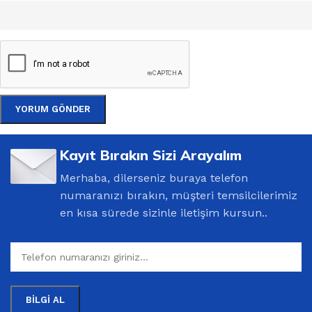
Kayıt Bırakın Sizi Arayalım
Merhaba, dilerseniz buraya telefon
numaranızı bırakın, müşteri temsilcilerimiz
en kısa sürede sizinle iletişim kursun..