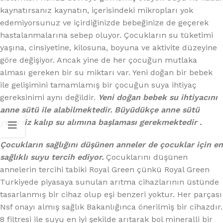
kaynatırsanız kaynatın, içerisindeki mikropları yok
edemiyorsunuz ve içirdiğinizde bebeğinize de geçerek
hastalanmalarına sebep oluyor. Çocukların su tüketimi
yaşına, cinsiyetine, kilosuna, boyuna ve aktivite düzeyine
göre değişiyor. Ancak yine de her çocuğun mutlaka
alması gereken bir su miktarı var. Yeni doğan bir bebek
ile gelişimini tamamlamış bir çocuğun suya ihtiyaç
gereksinimi aynı değildir.
Yeni doğan bebek su ihtiyacını
anne sütü ile alabilmektedir. Büyüdükçe anne sütü
yetersiz kalıp su alımına başlaması gerekmektedir .
Çocukların sağlığını düşünen anneler de çocuklar için en
sağlıklı suyu tercih ediyor.
Çocuklarını düşünen
annelerin tercihi tabiki Royal Green çünkü Royal Green
Turkiyede piyasaya sunulan arıtma cihazlarının üstünde
tasarlanmış bir cihaz olup eşi benzeri yoktur. Her parçası
Nsf onayı almış sağlık Bakanlığınca önerilmiş bir cihazdır.
8 filtresi ile suyu en iyi şekilde arıtarak bol mineralli bir