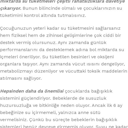
miktarda su tüketmeleri çeşitli rahatsızlıklara davetiye
çıkarıyor.
Bunun bilincinde olmalı ve çocuklarınızın su
tüketimini kontrol altında tutmalısınız.
Çocuğunuzun yeteri kadar su tüketmesini sağlarsanız
hem fiziksel hem de zihinsel gelişimlerine çok ciddi bir
destek vermiş olursunuz. Aynı zamanda günlük
performanslarını da desteklemek adına bol miktarda su
içmeleri öneriliyor. Su tüketilen besinleri ve oksijeni
organlara taşıyor. Aynı zamanda vücut ısısını dengeliyor,
metabolizmayı düzenliyor ve vücuttaki toksik maddelerin
atılmasını sağlıyor.
Hepsinden daha da önemlisi
çocuklarda bağışıklık
sistemini güçlendiriyor. Bebeklerde de susuzluk
huzursuzluğa ve bitkinliğe neden oluyor. Ancak ilk 6 ay
bebeğinize su içirmemeli, yalnızca anne sütü
vermelisiniz. Çünkü bu süreçte bebeklerin bağışıklık
sistemleri henüz devreye girmemiş oluyor. Suyu ne kadar