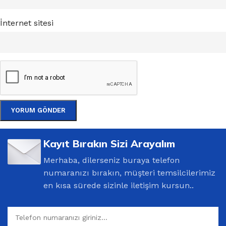
İnternet sitesi
Kayıt Bırakın Sizi Arayalım
Merhaba, dilerseniz buraya telefon
numaranızı bırakın, müşteri temsilcilerimiz
en kısa sürede sizinle iletişim kursun..