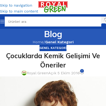
Skip to navigation
Skip to main content
Blog
Home
/
Genel Kategori
GENEL KATEGORI
Çocuklarda Kemik Gelişimi Ve
Öneriler
0
Royal Green
Açık 5 Ekim 2016