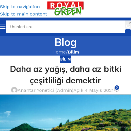
Skip to navigation
Skip to main content
Blog
Home
/
Bilim
BILIM
Daha az yağış, daha az bitki
çeşitliliği demektir
0
Anahtar Yönetici (Admin)
Açık 4 Mayıs 2021