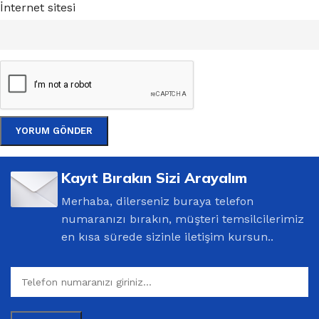
İnternet sitesi
Kayıt Bırakın Sizi Arayalım
Merhaba, dilerseniz buraya telefon
numaranızı bırakın, müşteri temsilcilerimiz
en kısa sürede sizinle iletişim kursun..