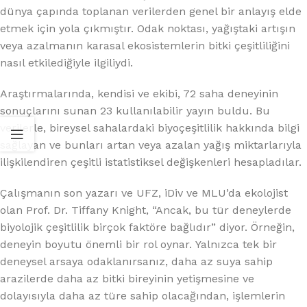
dünya çapında toplanan verilerden genel bir anlayış elde
etmek için yola çıkmıştır. Odak noktası, yağıştaki artışın
veya azalmanın karasal ekosistemlerin bitki çeşitliliğini
nasıl etkilediğiyle ilgiliydi.
Araştırmalarında, kendisi ve ekibi, 72 saha deneyinin
sonuçlarını sunan 23 kullanılabilir yayın buldu. Bu
verilerle, bireysel sahalardaki biyoçeşitlilik hakkında bilgi
sağlayan ve bunları artan veya azalan yağış miktarlarıyla
ilişkilendiren çeşitli istatistiksel değişkenleri hesapladılar.
Çalışmanın son yazarı ve UFZ, iDiv ve MLU’da ekolojist
olan Prof. Dr. Tiffany Knight, “Ancak, bu tür deneylerde
biyolojik çeşitlilik birçok faktöre bağlıdır” diyor. Örneğin,
deneyin boyutu önemli bir rol oynar. Yalnızca tek bir
deneysel arsaya odaklanırsanız, daha az suya sahip
arazilerde daha az bitki bireyinin yetişmesine ve
dolayısıyla daha az türe sahip olacağından, işlemlerin