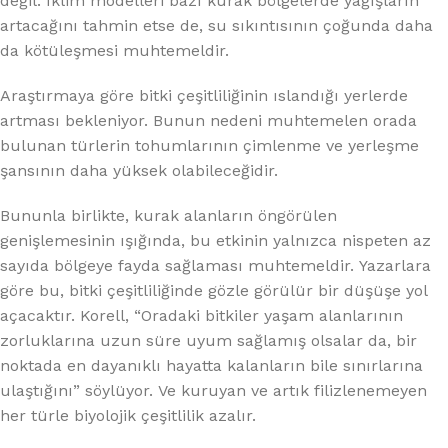
değil. İklim modelleri bazı kurak bölgelerde yağışların
artacağını tahmin etse de, su sıkıntısının çoğunda daha
da kötüleşmesi muhtemeldir.
Araştırmaya göre bitki çeşitliliğinin ıslandığı yerlerde
artması bekleniyor. Bunun nedeni muhtemelen orada
bulunan türlerin tohumlarının çimlenme ve yerleşme
şansının daha yüksek olabileceğidir.
Bununla birlikte, kurak alanların öngörülen
genişlemesinin ışığında, bu etkinin yalnızca nispeten az
sayıda bölgeye fayda sağlaması muhtemeldir. Yazarlara
göre bu, bitki çeşitliliğinde gözle görülür bir düşüşe yol
açacaktır. Korell, “Oradaki bitkiler yaşam alanlarının
zorluklarına uzun süre uyum sağlamış olsalar da, bir
noktada en dayanıklı hayatta kalanların bile sınırlarına
ulaştığını” söylüyor. Ve kuruyan ve artık filizlenemeyen
her türle biyolojik çeşitlilik azalır.