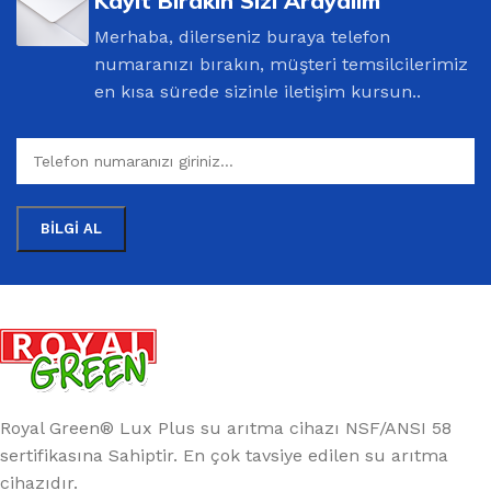
Kayıt Bırakın Sizi Arayalım
Merhaba, dilerseniz buraya telefon
numaranızı bırakın, müşteri temsilcilerimiz
en kısa sürede sizinle iletişim kursun..
Royal Green® Lux Plus su arıtma cihazı NSF/ANSI 58
sertifikasına Sahiptir. En çok tavsiye edilen su arıtma
cihazıdır.