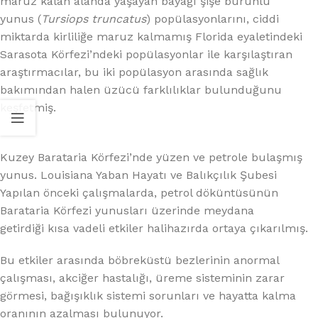
maruz kalan alanda yaşayan bayağı şişe burunlu
yunus (
Tursiops truncatus
) popülasyonlarını, ciddi
miktarda kirliliğe maruz kalmamış Florida eyaletindeki
Sarasota Körfezi’ndeki popülasyonlar ile karşılaştıran
araştırmacılar, bu iki popülasyon arasında sağlık
bakımından halen üzücü farklılıklar bulunduğunu
keşfetmiş.
Kuzey Barataria Körfezi’nde yüzen ve petrole bulaşmış
yunus. Louisiana Yaban Hayatı ve Balıkçılık Şubesi
Yapılan önceki çalışmalarda, petrol döküntüsünün
Barataria Körfezi yunusları üzerinde meydana
getirdiği kısa vadeli etkiler halihazırda ortaya çıkarılmış.
Bu etkiler arasında böbreküstü bezlerinin anormal
çalışması, akciğer hastalığı, üreme sisteminin zarar
görmesi, bağışıklık sistemi sorunları ve hayatta kalma
oranının azalması bulunuyor.