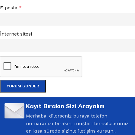
E-posta
*
İnternet sitesi
Kayıt Bırakın Sizi Arayalım
Merhaba, dilerseniz buraya telefon
numaranızı bırakın, müşteri temsilcilerimiz
en kısa sürede sizinle iletişim kursun..