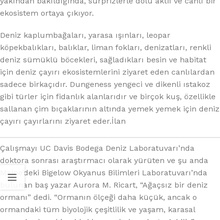
yakından bakıldığında, sürprizlerle dolu aktif ve canlı bir
ekosistem ortaya çıkıyor.
Deniz kaplumbağaları, yarasa ışınları, leopar
köpekbalıkları, balıklar, liman fokları, denizatları, renkli
deniz sümüklü böcekleri, sağladıkları besin ve habitat
için deniz çayırı ekosistemlerini ziyaret eden canlılardan
sadece birkaçıdır. Dungeness yengeci ve dikenli ıstakoz
gibi türler için fidanlık alanlarıdır ve birçok kuş, özellikle
sallanan çim bıçaklarının altında yemek yemek için deniz
çayırı çayırlarını ziyaret eder.İlan
Çalışmayı UC Davis Bodega Deniz Laboratuvarı’nda
doktora sonrası araştırmacı olarak yürüten ve şu anda
Maine’deki Bigelow Okyanus Bilimleri Laboratuvarı’nda
bulunan baş yazar Aurora M. Ricart, “Ağaçsız bir deniz
ormanı” dedi. “Ormanın ölçeği daha küçük, ancak o
ormandaki tüm biyolojik çeşitlilik ve yaşam, karasal