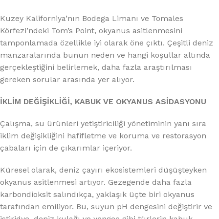
Kuzey Kaliforniya’nın Bodega Limanı ve Tomales
Körfezi’ndeki Tom’s Point, okyanus asitlenmesini
tamponlamada özellikle iyi olarak öne çıktı. Çeşitli deniz
manzaralarında bunun neden ve hangi koşullar altında
gerçekleştiğini belirlemek, daha fazla araştırılması
gereken sorular arasında yer alıyor.
İKLİM DEĞİŞİKLİĞİ, KABUK VE OKYANUS ASİDASYONU
Çalışma, su ürünleri yetiştiriciliği yönetiminin yanı sıra
iklim değişikliğini hafifletme ve koruma ve restorasyon
çabaları için de çıkarımlar içeriyor.
Küresel olarak, deniz çayırı ekosistemleri düşüşteyken
okyanus asitlenmesi artıyor. Gezegende daha fazla
karbondioksit salındıkça, yaklaşık üçte biri okyanus
tarafından emiliyor. Bu, suyun pH dengesini değiştirir ve
istiridye, deniz kulağı ve yengeç gibi türlerin kabuk