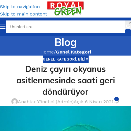
Skip to navigation
Skip to main content
Blog
Home
/
Genel Kategori
GENEL KATEGORI
,
BILIM
Deniz çayırı okyanus
asitlenmesinde saati geri
döndürüyor
0
Anahtar Yönetici (Admin)
Açık 6 Nisan 2021