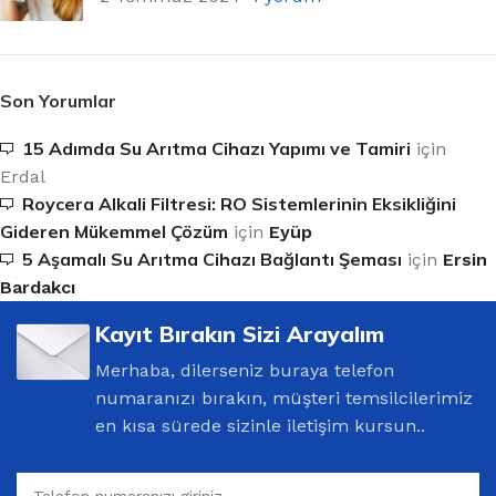
Son Yorumlar
15 Adımda Su Arıtma Cihazı Yapımı ve Tamiri
için
Erdal
Roycera Alkali Filtresi: RO Sistemlerinin Eksikliğini
Gideren Mükemmel Çözüm
için
Eyüp
5 Aşamalı Su Arıtma Cihazı Bağlantı Şeması
için
Ersin
Bardakcı
Kayıt Bırakın Sizi Arayalım
Merhaba, dilerseniz buraya telefon
numaranızı bırakın, müşteri temsilcilerimiz
en kısa sürede sizinle iletişim kursun..