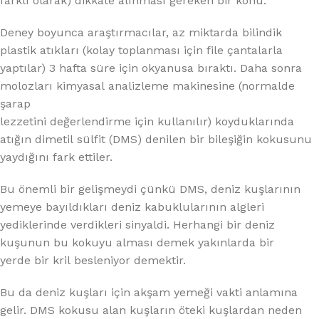
farklı olarak) dikkate alınması gereken bir konu.”
Deney boyunca araştırmacılar, az miktarda bilindik
plastik atıkları (kolay toplanması için file çantalarla
yaptılar) 3 hafta süre için okyanusa bıraktı. Daha sonra
molozları kimyasal analizleme makinesine (normalde
şarap
lezzetini değerlendirme için kullanılır) koyduklarında
atığın dimetil sülfit (DMS) denilen bir bileşiğin kokusunu
yaydığını fark ettiler.
Bu önemli bir gelişmeydi çünkü DMS, deniz kuşlarının
yemeye bayıldıkları deniz kabuklularının algleri
yediklerinde verdikleri sinyaldi. Herhangi bir deniz
kuşunun bu kokuyu alması demek yakınlarda bir
yerde bir kril besleniyor demektir.
Bu da deniz kuşları için akşam yemeği vakti anlamına
gelir. DMS kokusu alan kuşların öteki kuşlardan neden