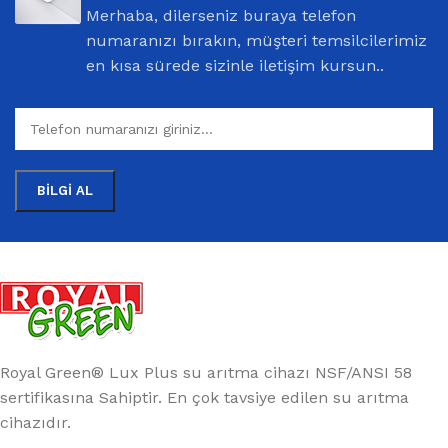
Merhaba, dilerseniz buraya telefon
numaranızı bırakın, müşteri temsilcilerimiz
en kısa sürede sizinle iletişim kursun..
Royal Green® Lux Plus su arıtma cihazı NSF/ANSI 58
sertifikasına Sahiptir. En çok tavsiye edilen su arıtma
cihazıdır.