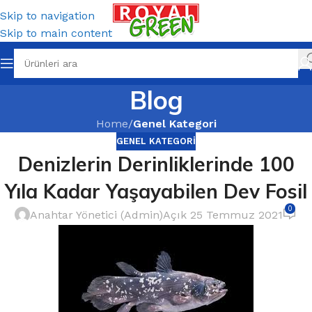
Skip to navigation
Skip to main content
Blog
Home
/
Genel Kategori
GENEL KATEGORI
Denizlerin Derinliklerinde 100
Yıla Kadar Yaşayabilen Dev Fosil
0
Anahtar Yönetici (Admin)
Açık 25 Temmuz 2021