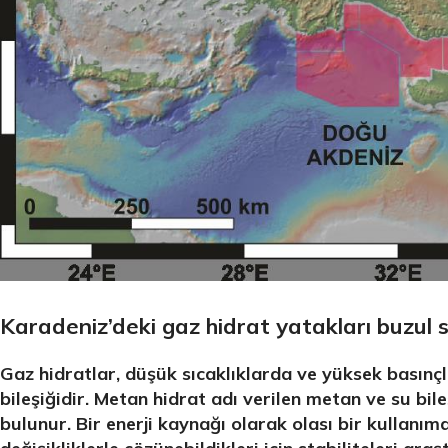
%10 INDIRIM
Lux Plus Serisi
Ev tipi su arıtma cihazları
Satınal
Karadeniz’deki gaz hidrat yatakları buzul so
Gaz hidratlar, düşük sıcaklıklarda ve yüksek basınçl
bileşiğidir. Metan hidrat adı verilen metan ve su bil
bulunur. Bir enerji kaynağı olarak olası bir kullanım