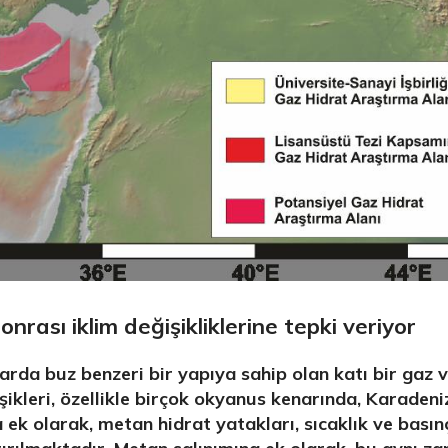
%10 INDIRIM
Softlime Serisi
Evtipi su arıtma cihazları
Satınal
nrası iklim değişikliklerine tepki veriyor
arda buz benzeri bir yapıya sahip olan katı bir gaz 
eşikleri, özellikle birçok okyanus kenarında, Karadeni
a ek olarak, metan hidrat yatakları, sıcaklık ve basın