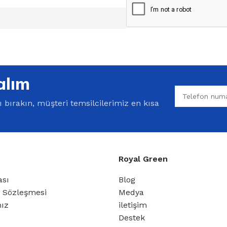
alım
bırakın, müşteri temsilcilerimiz en kısa
Royal Green
ası
Blog
ş Sözleşmesi
Medya
mız
iletişim
Destek