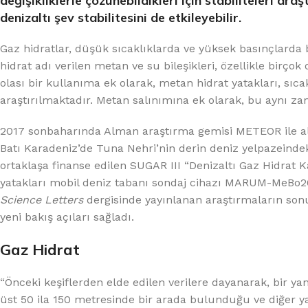
değişikliklerle çözünebildikleri için stabiliteleri a
denizaltı şev stabilitesini de etkileyebilir.
Gaz hidratlar, düşük sıcaklıklarda ve yüksek basınçlarda b
hidrat adı verilen metan ve su bileşikleri, özellikle birço
olası bir kullanıma ek olarak, metan hidrat yatakları, sıcakl
araştırılmaktadır. Metan salınımına ek olarak, bu aynı zama
2017 sonbaharında Alman araştırma gemisi METEOR ile altı
Batı Karadeniz’de Tuna Nehri’nin derin deniz yelpazeindek
ortaklaşa finanse edilen SUGAR III “Denizaltı Gaz Hidrat Ka
yatakları mobil deniz tabanı sondaj cihazı MARUM-MeBo20
Science Letters
dergisinde yayınlanan araştırmaların sonuçl
yeni bakış açıları sağladı.
Gaz Hidrat
“Önceki keşiflerden elde edilen verilere dayanarak, bir ya
üst 50 ila 150 metresinde bir arada bulunduğu ve diğer y