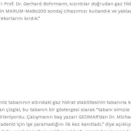
rı Prof. Dr. Gerhard Bohrmann, sızıntılar doğrudan gaz hidr
için MARUM-MeBo200 sondaj cihazımızı kullandık ve yakla
korlarını kırdık.”
z tabanının altındaki gaz hidrat stabilitesinin tabanına ka
an çizgisi, bu tabanın bir göstergesi olarak “tabanı simüle
lirleniyordu. Çalışmanın baş yazarı GEOMAR’dan Dr. Michae
eniz için işe yaramadığını ilk kez kanıtladı,” diye açıklıy