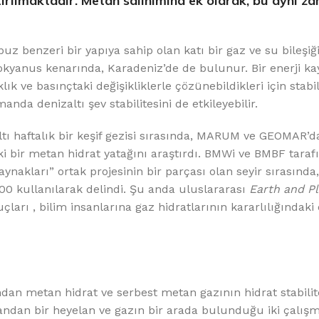
raştırılmaktadır. Metan salınımına ek olarak, bu aynı 
uz benzeri bir yapıya sahip olan katı bir gaz ve su bileşiğ
k okyanus kenarında, Karadeniz’de de bulunur. Bir enerji ka
ık ve basınçtaki değişikliklerle çözünebildikleri için stabil
nda denizaltı şev stabilitesini de etkileyebilir.
 haftalık bir keşif gezisi sırasında, MARUM ve GEOMAR’da
i bir metan hidrat yatağını araştırdı. BMWi ve BMBF taraf
ynakları” ortak projesinin bir parçası olan seyir sırasında
0 kullanılarak delindi. Şu anda uluslararası
Earth and P
arı , bilim insanlarına gaz hidratlarının kararlılığındaki 
ndan metan hidrat ve serbest metan gazının hidrat stabilit
andan bir heyelan ve gazın bir arada bulunduğu iki çalışm