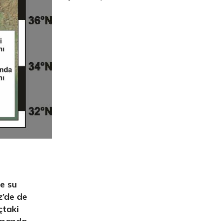
%10 INDIRIM
Picasso Su Arıtma
Evtipi su arıtma cihazları
Satınal
ve su
z’de de
çtaki