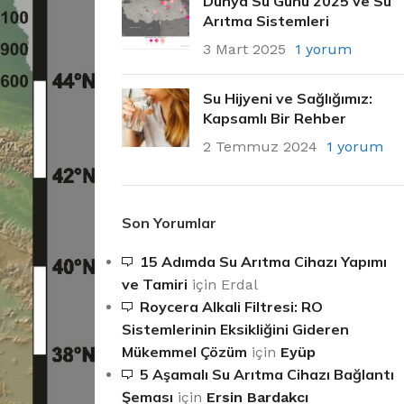
Dünya Su Günü 2025 ve Su
Arıtma Sistemleri
3 Mart 2025
1 yorum
Su Hijyeni ve Sağlığımız:
Kapsamlı Bir Rehber
2 Temmuz 2024
1 yorum
Son Yorumlar
15 Adımda Su Arıtma Cihazı Yapımı
ve Tamiri
için
Erdal
Roycera Alkali Filtresi: RO
Sistemlerinin Eksikliğini Gideren
Mükemmel Çözüm
için
Eyüp
5 Aşamalı Su Arıtma Cihazı Bağlantı
Şeması
için
Ersin Bardakcı