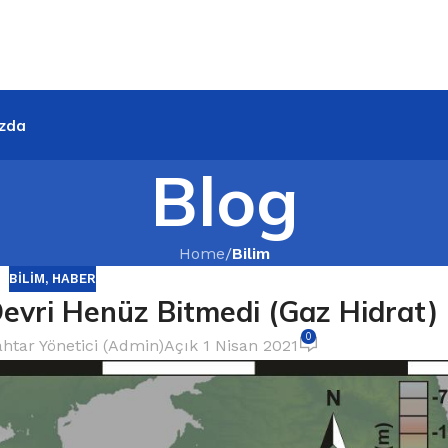
zda
Blog
Home
/
Bilim
BILIM
,
HABER
evri Henüz Bitmedi (Gaz Hidrat)
0
htar Yönetici (Admin)
Açık 1 Nisan 2021