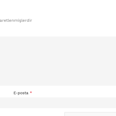
şaretlenmişlerdir
E-posta
*