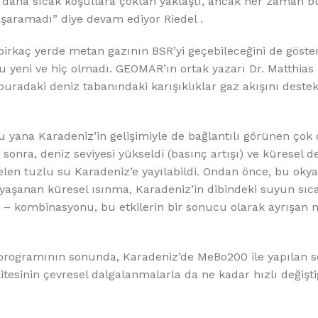
aki daha sıcak koşullara çoktan yaklaştı, ancak her zaman b
aramadı” diye devam ediyor Riedel .
z, birkaç yerde metan gazının BSR’yi geçebileceğini de göste
 Bu yeni ve hiç olmadı. GEOMAR’ın ortak yazarı Dr. Matthias
radaki deniz tabanındaki karışıklıklar gaz akışını destek
 yana Karadeniz’in gelişimiyle de bağlantılı görünen çok 
a, deniz seviyesi yükseldi (basınç artışı) ve küresel de
gelen tuzlu su Karadeniz’e yayılabildi. Ondan önce, bu oky
yaşanan küresel ısınma, Karadeniz’in dibindeki suyun sıca
k – kombinasyonu, bu etkilerin bir sonucu olarak ayrışan
programının sonunda, Karadeniz’de MeBo200 ile yapılan s
tesinin çevresel dalgalanmalarla da ne kadar hızlı değiştiğ