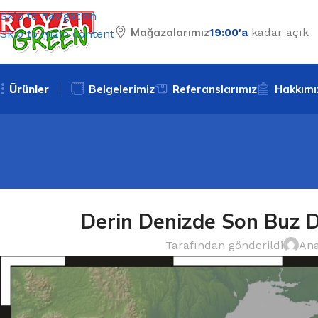
Skip to navigation
Mağazalarımız
19:00'a
kadar açık
Skip to main content
Ürünler
Belgelerimiz
Referanslarımız
Hakkımı
Derin Denizde Son Buz D
Tarafından gönderildi
Ana