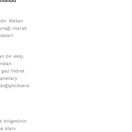
zamanda
idir. Metan
ynağı olarak
iteleri
n bir ekip,
ından
, gaz hidrat
lanetary
değişikliklere
e bölgesinin
a alanı