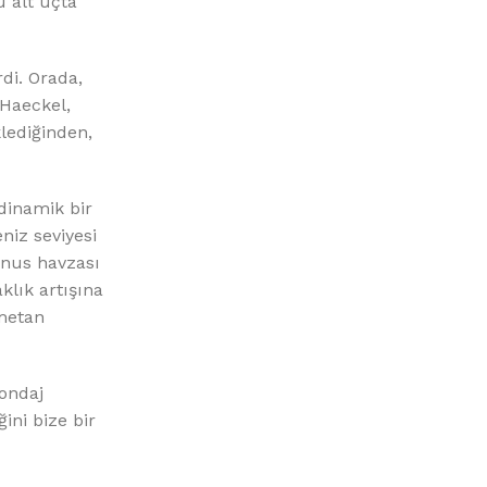
u alt uçta
rdi. Orada,
 Haeckel,
lediğinden,
dinamik bir
niz seviyesi
anus havzası
klık artışına
 metan
ondaj
ini bize bir