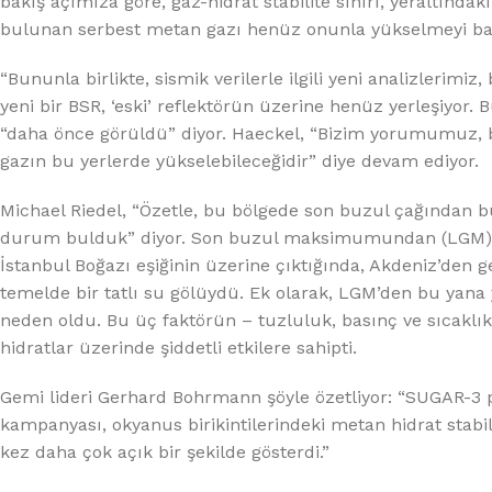
bakış açımıza göre, gaz-hidrat stabilite sınırı, yeraltınd
bulunan serbest metan gazı henüz onunla yükselmeyi baş
“Bununla birlikte, sismik verilerle ilgili yeni analizlerimi
yeni bir BSR, ‘eski’ reflektörün üzerine henüz yerleşiyor.
“daha önce görüldü” diyor. Haeckel, “Bizim yorumumuz, bu
gazın bu yerlerde yükselebileceğidir” diye devam ediyor.
Michael Riedel, “Özetle, bu bölgede son buzul çağından bu
durum bulduk” diyor. Son buzul maksimumundan (LGM) sonr
İstanbul Boğazı eşiğinin üzerine çıktığında, Akdeniz’den 
temelde bir tatlı su gölüydü. Ek olarak, LGM’den bu yana 
neden oldu. Bu üç faktörün – tuzluluk, basınç ve sıcaklı
hidratlar üzerinde şiddetli etkilere sahipti.
Gemi lideri Gerhard Bohrmann şöyle özetliyor: “SUGAR-3 
kampanyası, okyanus birikintilerindeki metan hidrat stabili
kez daha çok açık bir şekilde gösterdi.”