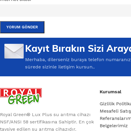
Kayıt Bırakın Sizi Aray
Merhaba, dilerseniz buraya telefon numaranızı 
sürede sizinle iletişim kursun..
Kurumsal
Gizlilik Politik
Mesafeli Satı
Royal Green® Lux Plus su arıtma cihazı
Referansları
NSF/ANSI 58 sertifikasına Sahiptir. En çok
Belgelerimiz
tavsiye edilen su arıtma cihazıdır.