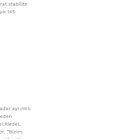
at stabilite
şık 145
dar ayrıntılı
 eden
l Riedel,
or. “Bizim