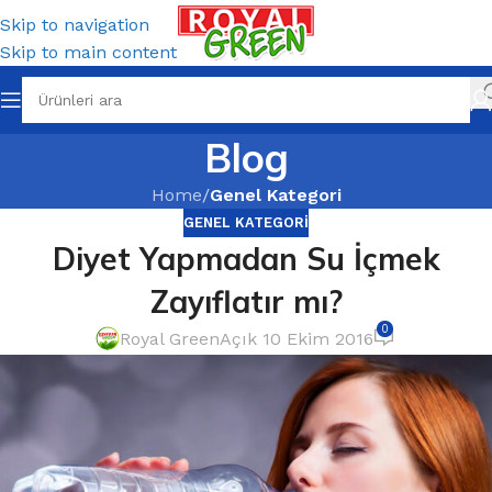
Skip to navigation
Skip to main content
Blog
Home
/
Genel Kategori
GENEL KATEGORI
Diyet Yapmadan Su İçmek
Zayıflatır mı?
0
Royal Green
Açık 10 Ekim 2016