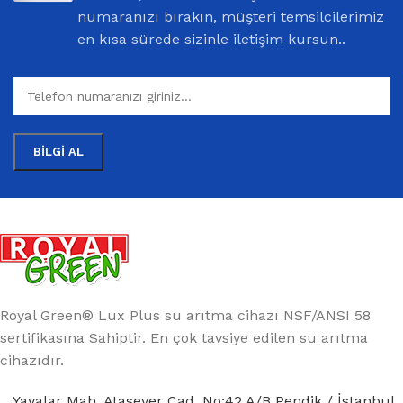
numaranızı bırakın, müşteri temsilcilerimiz
en kısa sürede sizinle iletişim kursun..
Royal Green® Lux Plus su arıtma cihazı NSF/ANSI 58
sertifikasına Sahiptir. En çok tavsiye edilen su arıtma
cihazıdır.
Yayalar Mah. Atasever Cad. No:42 A/B Pendik / İstanbul