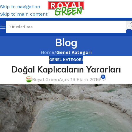
Skip to navigation
Skip to main content
Blog
Home
/
Genel Kategori
GENEL KATEGORI
Doğal Kaplıcaların Yararları
0
Royal Green
Açık 19 Ekim 2016