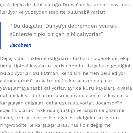
çekirdeğin de dahil olduğu Dünya’nın iç kımları boyunca
ilerliyor ve yüzeyden tespitte bulunabiliyorlar:
‘’ Bu dalgalar, Dünya’yı depremden sonraki
günlerde tıpkı bir çan gibi çalıyorlar.’’
Jacobsen
Değişik derinliklerde dalgaların hızlarını ölçerek de, ekip
hangi tipteki kayaların içerisinden bu dalgaların geçtiğini
bulabiliyorlar. Su katmanı kendisini hemen belli ediyor
aslında çünkü su katmanı ile karşılaşan dalgalar
yavaşlamaya taabi kalıyorlar. ayrıca kuru kayalara kıyasla
daha ıslak ya da hamurlaşmış diyebileceğimiz kayalarla
karşılaşan dalgalar, daha uzun oluyorlar. Jocabsen’in
spesifik olarak hakkında çalıştığı ve başarı ile çözüme
kavuşturduğu sorun ise, eğer bu dalgalar su içeren
ringwoodite ile karşılaşırlarsa, nasıl bir değişime
uğracaklarıydı. Bu sorunun cevabını verebilmek için de