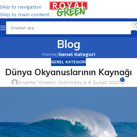
Skip to navigation
Skip to main content
Blog
Home
/
Genel Kategori
GENEL KATEGORI
Dünya Okyanuslarının Kaynağı
0
Anahtar Yönetici (Admin)
Açık 6 Şubat 2021