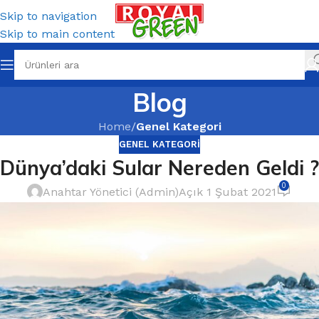
Skip to navigation
Skip to main content
Blog
Home
/
Genel Kategori
GENEL KATEGORI
Dünya’daki Sular Nereden Geldi ?
0
Anahtar Yönetici (Admin)
Açık 1 Şubat 2021