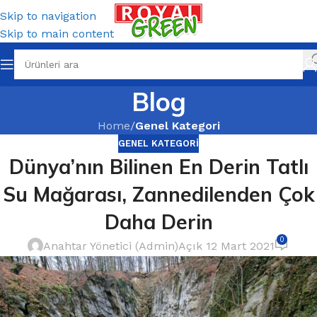
Skip to navigation
Skip to main content
Blog
Home
/
Genel Kategori
GENEL KATEGORI
Dünya’nın Bilinen En Derin Tatlı
Su Mağarası, Zannedilenden Çok
Daha Derin
0
Anahtar Yönetici (Admin)
Açık 12 Mart 2021