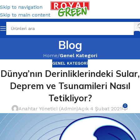
Skip to navigation
Skip to main content
Blog
Home
/
Genel Kategori
GENEL KATEGORI
Dünya’nın Derinliklerindeki Sular,
Deprem ve Tsunamileri Nasıl
Tetikliyor?
0
Anahtar Yönetici (Admin)
Açık 4 Şubat 2021