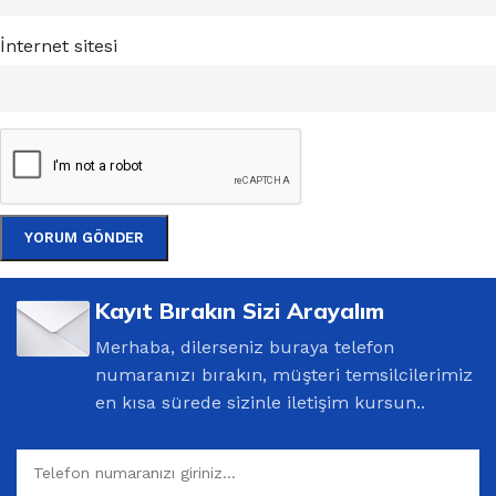
İnternet sitesi
Kayıt Bırakın Sizi Arayalım
Merhaba, dilerseniz buraya telefon
numaranızı bırakın, müşteri temsilcilerimiz
en kısa sürede sizinle iletişim kursun..